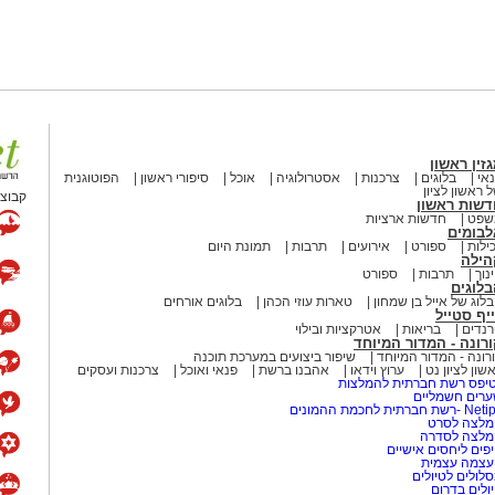
העיר.
ל פצוע או במצוקה יכולים לפנות למוקד
יפול רפואי, ולאחר מכן יוחזר לפינת ההאכלה
ן פזורות פינות האכלה מסודרות, והשירות
זין ראשון
ים וסירוסים כחלק מהדאגה לרווחת בעלי
אי
בלוגים
צרכנות
אסטרולוגיה
אוכל
סיפורי ראשון
הפוטוגנית
 ראשון לציון
קבוצת
דשות ראשון
שפט
חדשות ארציות
לבומים
ושבים להניח קערות מים עבור חתולי
ילות
ספורט
אירועים
תרבות
תמונת היום
לעבור את ימי הקיץ בשלום.
הילה
נוך
תרבות
ספורט
לוגים
ציבור להכיר את החתולים המחכים
לוג של אייל בן שמחון
טארות עוזי הכהן
בלוגים אורחים
יף סטייל
 וממתינים למשפחה שתעניק להם בית חם
נדים
בריאות
אטרקציות ובילוי
רונה - המדור המיוחד
רונה - המדור המיוחד
שיפור ביצועים במערכת תוכנה
שון לציון נט
ערוץ וידאו
אהבנו ברשת
פנאי ואוכל
צרכנות ועסקים
יפס רשת חברתית להמלצות
 הכלבייה העירונית ראשון לציון בטלפון
רים חשמליים
-רשת חברתית לחכמת ההמונים
לצה לסרט
מלצה לסדרה
פים ליחסים אישיים
 מאירוע חדשותי? מצאתם טעות
עצמה עצמית
לולים לטיולים
ולים בדרום