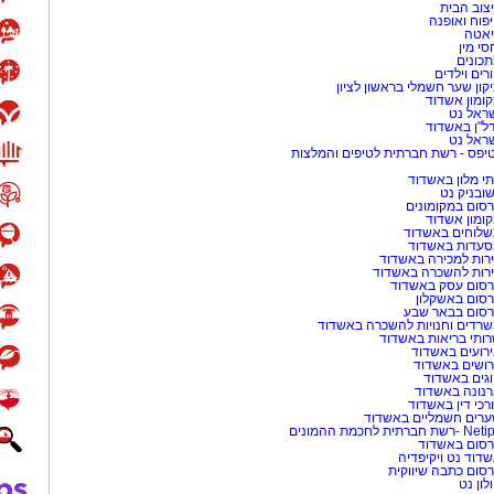
צוב הבית
פוח ואופנה
אטה
סי מין
כונים
רים וילדים
קון שער חשמלי בראשון לציון
ומון אשדוד
ראל נט
ל"ן באשדוד
ראל נט
יפס - רשת חברתית לטיפים והמלצות
י מלון באשדוד
שובניק נט
סום במקומונים
ומון אשדוד
לוחים באשדוד
עדות באשדוד
רות למכירה באשדוד
רות להשכרה באשדוד
סום עסק באשדוד
סום באשקלון
סום בבאר שבע
רדים וחנויות להשכרה באשדוד
ותי בריאות באשדוד
רועים באשדוד
ושים באשדוד
גים באשדוד
נונה באשדוד
רכי דין באשדוד
רים חשמליים באשדוד
-רשת חברתית לחכמת ההמונים
סום באשדוד
דוד נט ויקיפדיה
סום כתבה שיווקית
לון נט