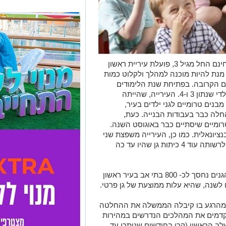
בעקבות החלטת הממשלה לאפשר חינוך חינם החל מגיל 3, פועלת עיריית ראשון
מנת להיות מוכנה למהלך ולקלוט כמות
ים הקרובה. בפתיחת שנת הלימודים
הבאה 30 כיתות גן חדשות ייפתחו לטובת ילדי שנתון 3 ו-4. העירייה, שהייתה
נים טרומיים לגני ילדים בעיר,
חלה כבר בעבודות הבנייה. כעת,
 ביצוע בנייתם של 14 גנים טרומיים שיסתיים כבר באוגוסט השנה.
 גנים בבנייה קונבנציונאלית. כמו כן, העירייה משפצת שני
מבנים קיימים שיוסבו לכיתות גן, והעבירה לרשותה עוד 4 כיתות גן שהיו עד כה
במינהל החינוך מציינים, כי מעצם הקמת הגנים נחסך לכ- 800 בתי אב בעיר ראשון
כימהרגע בו קיבלה הממשלה את ההחלטה
קדמים את המהלכים הנדרשים במהירות
לב הראשון (קרי בחודשים שנותרו עד