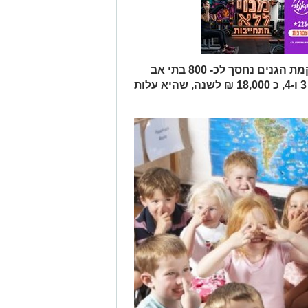
במינהל החינוך מציינים, כי מעצם הקמת הגנים נחסך לכ- 800 בתי אב
בעיר ראשון לציון, להם ילדים בגילאי 3 ו-4, כ 18,000 ₪ לשנה, שהיא עלות