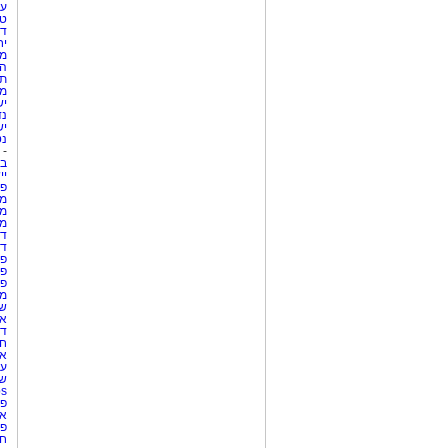
עי
טי
די
יח
מת
הו
תי
מק
יש
נד
יש
נט
-
בת
יי
פר
מק
מש
מס
די
די
פר
פר
פר
מש
שר
אי
דר
חו
אר
עו
שע
Netips 
פר
אש
פר
חו