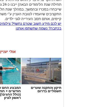
תחיל
שייבחרו במכרז ובהמשך, במהלך שנת הלימו
התקציבים שיועמדו לטובת העניין ע"י משרד
קיימים, אותם תסב העירייה לגני ילדים.
יש לכם מידע חשוב שטרם נחשף? צילומים
בכתבה? נשמח שתשתפו אותנו
אולי יעניי
תיקון והתקנה שערים
המבצע החם של
חשמליים בדרום
חודשיים + חו
(כולל החגים!)
ראשון לציון