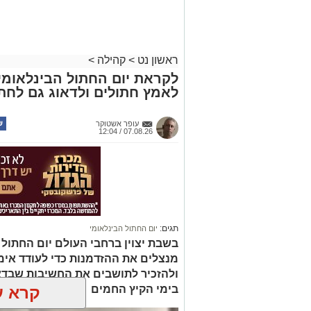
ראשון נט
>
קהילה
>
לקראת יום החתול הבינלאומי: 
לאמץ חתולים ולדאוג גם לחתו
עופר אשטוקר
07.08.26 / 12:04
תגים:
יום החתול הבינלאומי
בשבת יצוין ברחבי העולם יום החתול ה
מנצלים את ההזדמנות כדי לעודד אימ
ולהזכיר לתושבים את החשיבות שבדא
בימי הקיץ החמים
קרא ע