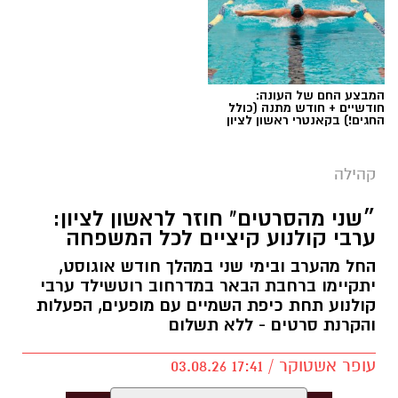
המבצע החם של העונה:
חודשיים + חודש מתנה (כולל
החגים!) בקאנטרי ראשון לציון
צילום: עיריית ראשון לציון
קהילה
המקהלה מוקמת ביוזמת עיריית ראשון לציון,
״שני מהסרטים" חוזר לראשון לציון:
באמצעות המינהל לשילוב חברתי וקרן ראשון. את
ערבי קולנוע קיציים לכל המשפחה
הקמתה והובלתה המקצועית תבצע עמותת "מעבר
החל מהערב ובימי שני במהלך חודש אוגוסט,
לקול", המתמחה בהקמת מקהלות מקצועיות וחיבור
יתקיימו ברחבת הבאר במדרחוב רוטשילד ערבי
קולנוע תחת כיפת השמיים עם מופעים, הפעלות
כל האוכלוסיות באמצעות מוזיקה ושירה.
והקרנת סרטים - ללא תשלום
עופר אשטוקר / 17:41 03.08.26
במסגרת המיזם ייערכו אודישנים לתושבות ותושבי
העיר בני 21 ומעלה, עם ובלי צרכים מיוחדים,