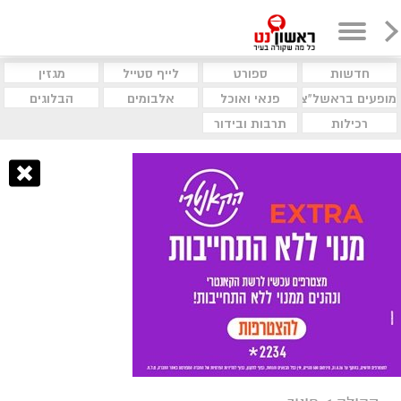
חדשות
ספורט
לייף סטייל
מגזין
מופעים בראשל"צ
פנאי ואוכל
אלבומים
הבלוגים
רכילות
תרבות ובידור