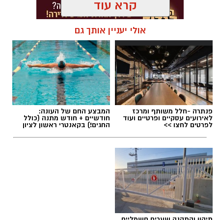
קרא עוד
שאוהבים לשיר ובעלי יכולת שירה. המשתתפים
שייבחרו יזכו לקחת חלק במקהלה ייצוגית שתופיע
אולי יעניין אותך גם
באירועים עירוניים ובבמות מרכזיות, ותביא לקדמת
הבמה את הכוח של מוזיקה לחבר בין אנשים.
תגים:
שני מהסרטים בראשון לציון
המקהלה תייצג את העיר שלנו, ראשון לציון
החברות במקהלה כרוכה בתשלום ומחייבת
השתתפות עקבית בחזרות אחת לשבוע.
פנתרה -חלל משותף ומרכז
המבצע החם של העונה:
לאירועים עסקיים ופרטיים ועוד
חודשיים + חודש מתנה (כולל
לפרטים לחצו >>
החגים!) בקאנטרי ראשון לציון
לפרטים נוספים ותאום אודישנים: אורי שחר 052-
2304979
ראש העירייה, רז קינסטליך: "אני מברך על הקמת
הלהקה המרגשת הזו. בראשון לציון כולם שווים, גם
במוסיקה ולכל אחת ואחד יש מקום. קהילה חזקה
באמת, מורכבת ממפגשים בין אנשים שונים,
מהכלה, משיתוף פעולה ומהיכרות אישית שמורידה
תיקון והתקנה שערים חשמליים