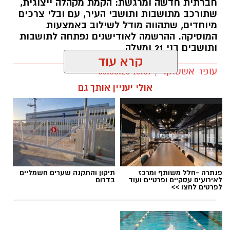
חברתית חדשה ומרגשת: הקמת מקהלה ייצוגית,
שתורכב מתושבות ותושבי העיר, עם ובלי צרכים
מיוחדים, שתהווה מודל לשילוב באמצעות
המוסיקה. ההרשמה לאודישנים נפתחה לתושבות
ותושבים בני 21 ומעלה
קרא עוד
עופר אשטוקר / 16:59 06.08.26
אולי יעניין אותך גם
תגים:
מקהלה חדשה בראשון לציון
פנתרה -חלל משותף ומרכז
תיקון והתקנה שערים חשמליים
לאירועים עסקיים ופרטיים ועוד
בדרום
לפרטים לחצו >>