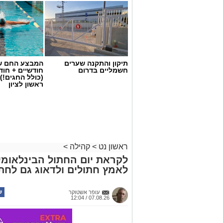
תיקון והתקנה שערים
המבצע החם של
חשמליים בדרום
חודשיים + חו
(כולל החגים!)
ראשון לציון
ראשון נט
>
קהילה
>
לקראת יום החתול הבינלאומי: 
לאמץ חתולים ולדאוג גם לחתו
עופר אשטוקר
07.08.26 / 12:04