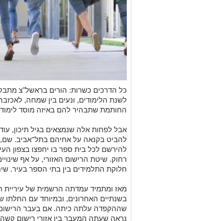
כל הדרכים כשרות: הורים בראשל"צ מתבקש
לשנת הלימודים, ונעים בין שמחה, לאכזבה
החותמת שתבהיר להם באיזה מוסד לימודי 
אבל לפחות אלה שנמצאים בגיל תיכון, עוד ל
להביט בקנאה על אחיהם בתל־אביב. שם, ת
להירשם לכל בית ספר בו יחפצו בצפון העיר.
רחוק. שיטת הרישום האזורי, על אף שינויי
חלוקת התלמידים בין בתי הספר בעיר. שינ
מאז ומתמיד עמדתה הרשמית של עיריית רא
בשנתיים האחרונים, ובמיוחד עם החלתו ש
שההקפדה עלתה כיתה. אם בעבר הרישום ל"
נראה שעתה המעבר בין אזורי רישום קשה