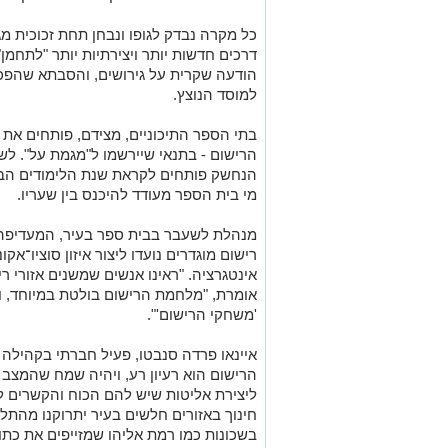
כל מקרה נבדק לגופו ונבחן תחת זכוכית 
דרכים חדשות יותר ויצירתיות יותר "לתחמן
הודעה שקרית על גירושים, והסבתא שהפכ
למוסד הנוצץ.
בתי הספר התיכוניים, מצידם, פותחים את 
הרישום - בתנאי שיירשמו ל"מגמת על". לש
הנחשק פותחים לקראת שנת הלימודים הב
מי בית הספר מעודד להיכנס בין שעריו.
מנהלת לשעבר בבית ספר בעיר, המעדיפה ל
רישום מוגדרים נועדו ליצור איזון סוציו־אק
אינטגרציה. "ראינו אנשים שמשנים אזורי ר
אומרת, "מלחמת הרישום בולטת במיוחד, ו
'משחקי הרישום'".
איינאו פרדה סנבטו, פעיל חברתי בקהילה 
הרישום הוא רעיון רע, ויהיה שמח שהמצב ה
ליצירת אליטות שיש להם הכוח והקשרים ל
חינוך באזורים חלשים בעיר יתרוקנו מהתל
בשכונות כמו רמת אליהו שמזייפים את כתו