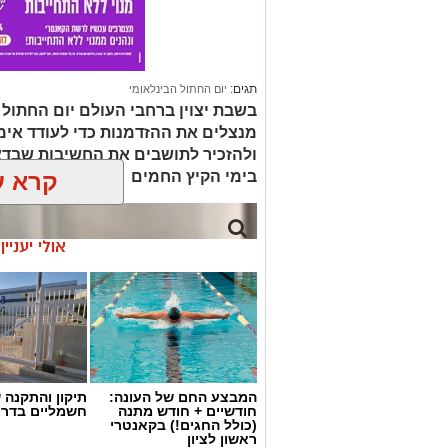
תגים:
יום החתול הבינלאומי
בשבת יצוין ברחבי העולם יום החתול ה
מנצלים את ההזדמנות כדי לעודד אימ
ולהזכיר לתושבים את החשיבות שבדא
בימי הקיץ החמים
קרא ע
אולי יעניי
המבצע החם של העונה:
תיקון והתקנה 
חודשיים + חודש מתנה
חשמליים בדרו
(כולל החגים!) בקאנטרי
ראשון לציון