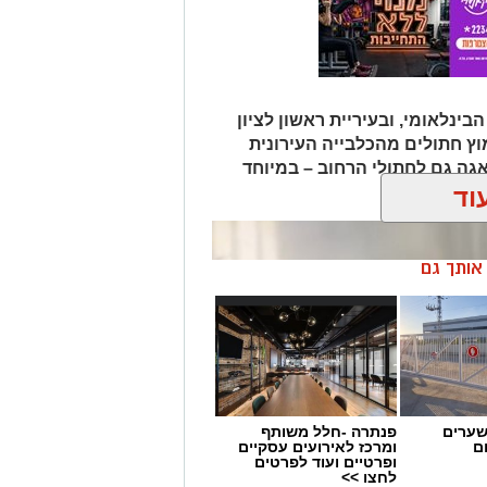
בינלאומי, ובעיריית ראשון לציון
וץ חתולים מהכלבייה העירונית
גה גם לחתולי הרחוב – במיוחד
וד
ן אותך גם
שערים
פנתרה -חלל משותף
ם
ומרכז לאירועים עסקיים
ופרטיים ועוד לפרטים
לחצו >>