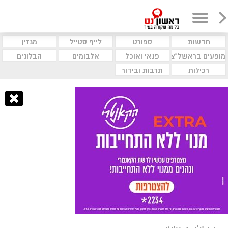
חדשות
ספורט
לייף סטייל
מגזין
מופעים בראשל"צ
פנאי ואוכל
אלבומים
הבלוגים
רכילות
תרבות ובידור