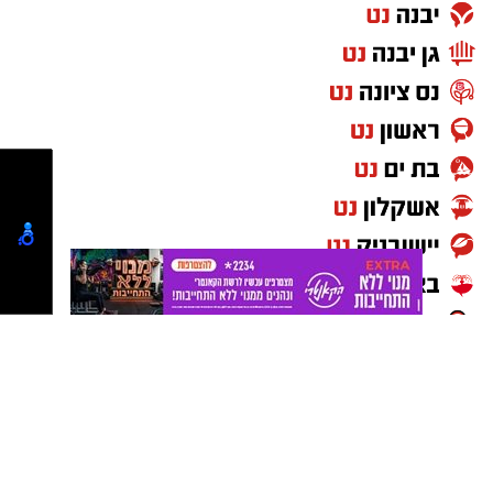
החברתיים לצד יתר המשתתפים.
"מה שהכי ריגש אותי היה לראות את השילוב המלא
של בני ובנות נוער עם צרכים מיוחדים, שלוקחים
חלק פעיל בכל הפעילויות, המשימות והערבים
החברתיים. זה בדיוק החזון שלנו – עיר שמקדמת
שוויון, הכלה ותחושת שייכות, שבה כל אחת ואחד
מרגישים חלק", הוסיף.
בהתייחסו למפגש עם המשפחות אמר קינסטליך:
"הגעתי ליום ההורים שבאו לבקר את הילדות
והילדים אחרי שבוע במחנה, ומה אני אגיד לכם –
הרגשתי הורה גאה מאוד. מחנה הקיץ לא רק מעניק
לנוער חוויות בלתי נשכחות, אלא גם ערכים שילוו
אותם עוד שנים קדימה".
נטיפס רשת חברתית להמלצות
שערים חשמליים
בסיום דבריו הודה ראש העיר לאגף הנוער והצעירים
Netips -רשת חברתית לחכמת ההמונים