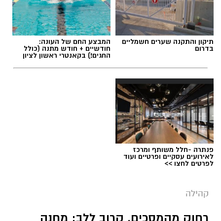
תיקון והתקנה שערים חשמליים
המבצע החם של העונה:
בדרום
חודשיים + חודש מתנה (כולל
החגים!) בקאנטרי ראשון לציון
פנתרה -חלל משותף ומרכז
לאירועים עסקיים ופרטיים ועוד
צילום: עיריית ראשון לציון
לפרטים לחצו >>
עיריית ראשון לציון מזמינה את תושבות ותושבי
קהילה
העיר ליהנות גם השנה מסדרת אירועי הקיץ "שני
מהסרטים", שתתקיים במהלך חודש אוגוסט ברחבת
רחוק מהמסכים, קרוב ללב: מחנה