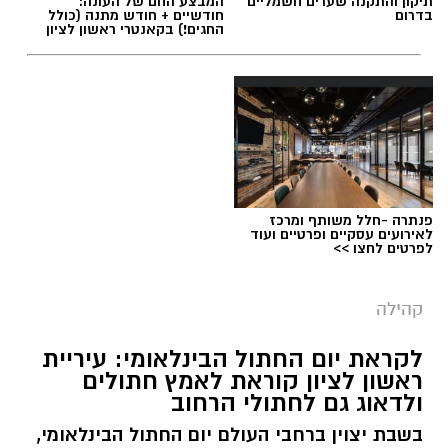
תיקון והתקנה שערים חשמליים
המבצע החם של העונה:
בדרום
חודשיים + חודש מתנה (כולל
החגים!) בקאנטרי ראשון לציון
פנתרה -חלל משותף ומרכז
לאירועים עסקיים ופרטיים ועוד
לפרטים לחצו >>
קהילה
לקראת יום החתול הבינלאומי: עיריית
ראשון לציון קוראת לאמץ חתולים
ולדאוג גם לחתולי הרחוב
בשבת יצוין ברחבי העולם יום החתול הבינלאומי,