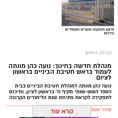
תיקון והתקנה שערים חשמליים
בדרום
צילום: עיריית ראשון לציון
קהילה
>
חינוך
לקראת יום החתול הבינלאומי, שיצוין בשבת
הקרובה, פרסמה עיריית ראשון לציון פוסט מיוחד
מנהלת חדשה בחינוך: נועה כהן מונתה
לעמוד בראש חטיבת הביניים בראשון
המוקדש לחתולים העירוניים – הן לאלו שמחכים
לציום
לבית מאמץ בכלבייה העירונית והן לחתולי הרחוב
נועה כהן מונתה למנהלת חטיבת הביניים בבית
החיים ברחבי העיר.
הספר השש-שנתי מקיף ח’ בראשון לציון, ותיכנס
לתפקידה לקראת פתיחת שנת הלימודים הקרובה
בעירייה מזכירים כי תושבים שנתקלים בחתול פצוע
או במצוקה יכולים לפנות למוקד העירוני 106.
עופר אשטוקר / 10:53 07.08.26
החתול יועבר לקבלת טיפול רפואי, ולאחר מכן