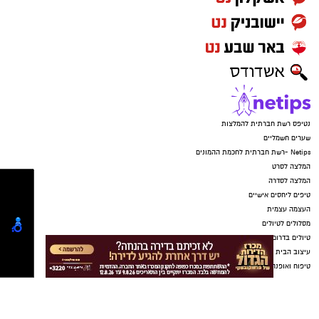
החברות במקהלה כרוכה בתשלום ומחייבת
השתתפות עקבית בחזרות אחת לשבוע.
לפרטים נוספים ותאום אודישנים: אורי שחר 052-
2304979
ראש העירייה, רז קינסטליך: "אני מברך על הקמת
הלהקה המרגשת הזו. בראשון לציון כולם שווים, גם
במוסיקה ולכל אחת ואחד יש מקום. קהילה חזקה
באמת, מורכבת ממפגשים בין אנשים שונים,
מהכלה, משיתוף פעולה ומהיכרות אישית שמורידה
מחסומים ומקרבת לבבות. אני מזמין את תושבות
ותושבי העיר, עם ובלי צרכים מיוחדים, שאוהבים
ויודעים לשיר, לקחת חלק במקהלה ולהגיע להבחן
באודישנים".
משנה לראש העירייה ומחזיק תיק הרווחה, מוטי