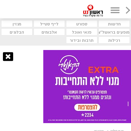
חדשות
ספורט
לייף סטייל
מגזין
מופעים בראשל"צ
פנאי ואוכל
אלבומים
הבלוגים
רכילות
תרבות ובידור