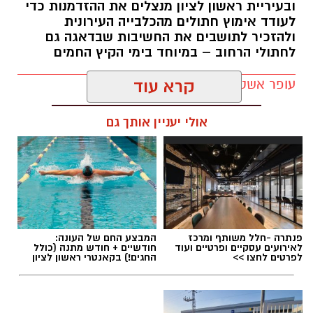
ובעיריית ראשון לציון מנצלים את ההזדמנות כדי
לעודד אימוץ חתולים מהכלבייה העירונית
ולהזכיר לתושבים את החשיבות שבדאגה גם
לחתולי הרחוב – במיוחד בימי הקיץ החמים
עופר אשטוקר / 12:04 07.08.26
קרא עוד
אולי יעניין אותך גם
תגים:
יום החתול הבינלאומי
פנתרה -חלל משותף ומרכז
המבצע החם של העונה:
לאירועים עסקיים ופרטיים ועוד
חודשיים + חודש מתנה (כולל
לפרטים לחצו >>
החגים!) בקאנטרי ראשון לציון