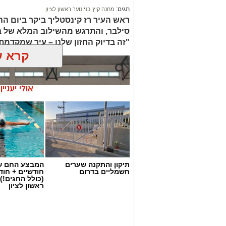
המבקרים מתוכן מגוון ומסרט אחר, והכניס
תגים:
מחנה קיץ בני נוער ראשון לציון
ראש העיר רז קינסטליך ביקר ביום ה
*למידע נוסף על מועדי ההקרנות ותוכנית ה
סילבר, והתרגש מהשילוב המלא של בני
ists/List3/CustomDispForm.aspx?ID=7155
"זה בדיוק החזון שלנו – עיר שמקדמת 
קרא ע
*ראש העירייה, רז קינסטליך:* "שני מהסר
בעיר. זו הזדמנות נהדרת לקחת את הילדים 
מסרט, מופעים והפעלות לכל המשפחה והכל
אולי יעניי
ותושבי העיר ליהנות מהחוויה".
צילום: דוברות עיריית ראשון לציון
יש לכם מידע חשוב שטרם נחשף? צילומים
בכתבה? נשמח שתשתפו אותנו
תיקון והתקנה שערים
המבצע החם של
חשמליים בדרום
חודשיים + חו
(כולל החגים!)
ראשון לציון