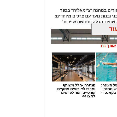
ה לכלל האירועים תהיה חופשית.
הורים במחנה "ג'ימאליה" בכפר
אירועים:*
 ובנות נוער עם צרכים מיוחדים:
https://www.rishonlezion.muni.il/L
שוויון, הכלה ותחושת שייכות"
וד
טים הפך כבר למסורת קיצית ואהובה
לבילוי תחת כיפת השמיים, וליהנות יחד
 ללא עלות. אני מזמין את תושבות
ן אותך גם
 מאירוע חדשותי? מצאתם טעות
 העונה:
פנתרה -חלל משותף
דש מתנה
ומרכז לאירועים עסקיים
 בקאנטרי
ופרטיים ועוד לפרטים
לחצו >>