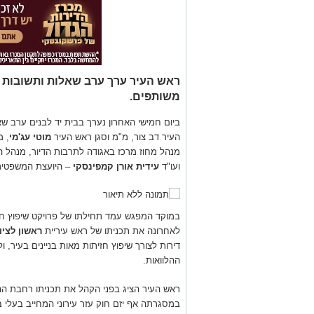
משותפים.
ביום חמישי האחרון נערך בבית יד לבנים ערב ש
העיר דב צור, מ"מ וסגן ראש העיר
מוטי עג'מי
, מ
מנהל מחוז מרכז באגודה לתרבות הדיור, מנהל ה
ועו"ד
עידית אורן קמפינסקי
– היועצת המשפטית
במוקד המפגש עמד תחילתו של פרויקט שיפוץ ח
לאחרונה את תכניתו של ראש עיריית
ראשון לציון
דירות לצורך שיפוץ חזיתות מאות בניינים בעיר, 
ההלוואות.
ראש העיר הציג בפני הקהל את תכניתו רחבת ההי
במסגרתה אף יזם חוק עזר עירוני המחייב בעלי 