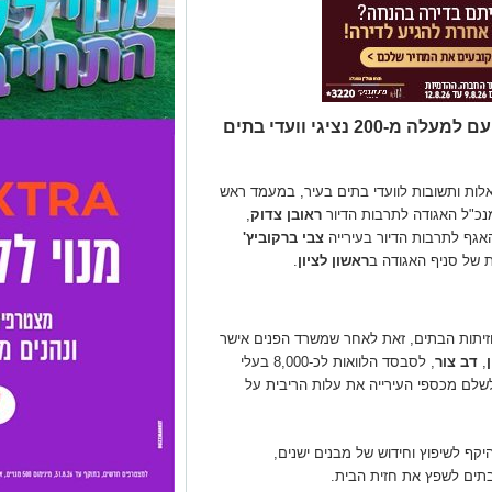
ראש העיר ערך ערב שאלות ותשובות עם למעלה מ-200 נציגי וועדי בתים
אלות ותשובות לוועדי בתים בעיר, במעמד ראש
נכ"ל האגודה לתרבות הדיור
ראובן צדוק
,
אגף לתרבות הדיור בעירייה
צבי ברקוביץ'
 של סניף האגודה ב
ראשון לציון
.
זיתות הבתים, זאת לאחר שמשרד הפנים אישר
,
דב צור
, לסבסד הלוואות לכ-8,000 בעלי
ולשלם מכספי העירייה את עלות הריבית על
קף לשיפוץ וחידוש של מבנים ישנים,
בתים לשפץ את חזית הבית.