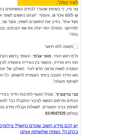
לעיר כולה".
₪ ל600 אלף ₪, והוסיף: "אנחנו נחושים לשפ
מצד אחד, נחייב את התושבים לשפץ, ומצד שני, נענ
לפרויקט. המהלך הזה יעלה את שווי הנכסים, ובט
כולה".
מ"מ ראש העיר,
מוטי עג'מי
, העומד בראש הקרן 
הזה היא אדירה, והקשר בין העירייה והאגודה לב
המטרה לשוות מראה חדש לעיר. השילוב של חוק ה
הוא הדרך הטובה ביותר העומדת לרשותנו. כל הכב
לשיתוף פעולה".
צבי ברקוביץ'
, מנהל האגף לתרבות הדיור בעיריי
לשיפוץ בנייני המגורים. לשאלות וקבלת מידע נוס
בטלפון
03-9547535
.
יש לכם מידע חשוב שטרם נחשף? צילומים
בכתבה? נשמח שתשתפו אותנו