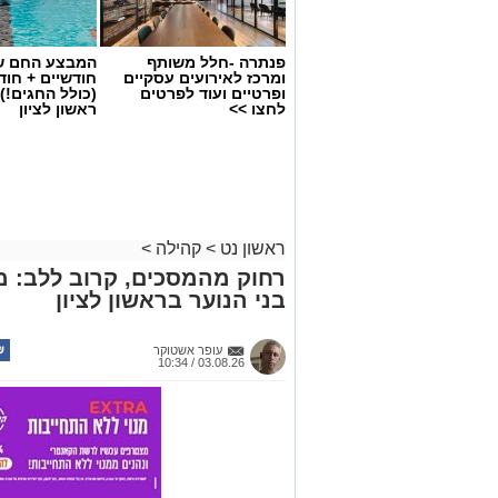
פנתרה -חלל משותף
המבצע החם של
ומרכז לאירועים עסקיים
חודשיים + חו
ופרטיים ועוד לפרטים
(כולל החגים!)
לחצו >>
ראשון לציון
ראשון נט
>
קהילה
>
צילום: עיריית ראשון לציון
רחוק מהמסכים, קרוב ללב: מ
עיריית ראשון לציון מזמינה את תושבות ו
בני הנוער בראשון לציון
אירועי הקיץ "שני מהסרטים", שתתקיים 
במדרחוב רוטשילד. מדי יום שני ייהנו המ
עופר אשטוקר
מתחמי משחק, מופעי ילדים והקרנת סרטים
03.08.26 / 10:34
שטח. בשעה 19:00 יעלה המופ
עם דן גרודזינסקי ובשעה 20:00 יוקרן הסרט "מהיר ועכברי".