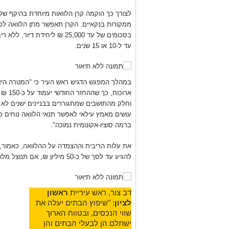
ממקורות בנקאיים. הקרן תאפשר מתן הלוואה לכל
בסכומים של עד 25,000 ₪ ליחי
עד ל-10 או 15 שנים.
במהלך המפגש הדגיש ראש העיר כי "המטרה הי
ארוכות
וחלק מהתושבים שמתגוררים בבניינים ישנים לא י
עושים מאמץ עילאי לאפשר תנאי הלוואה נוחים ככל
ברמה סוציו-אקונומית נמוכה".
את עלות הריבית וההצמדה על ההלוואה, כאמור, 
להגיע עד לסך של כ-50 מיליון ₪, אם תנוצל מלוא הקרן.
דב צור, ראש עיריית
ראשון
לציון
: "שיפוץ הבתים יעלה את
שווי הנכסים, ובטווח הארוך
ישתלם הן לבעלי הבתים והן