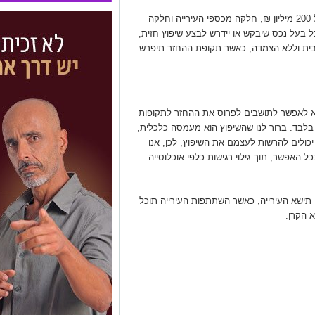
לצורך כך הוקמה קרן הלוואות מיוחדת בהיקף של 200 מיליון ₪, חלקה מכספי העירייה וחלקה
 בעל נכס שיבקש או יידרש לבצע שיפוץ חזית,
דת דיור, ללא ריבית וללא הצמדה, כאשר תקופת ההחזר תיפרש
א לאפשר לתושבים לפרוס את ההחזר לתקופות
, כך שההחזר החודשי יעמוד על כ-150 ₪ בלבד. ברור לנו שהשיפוץ הוא מעמסה כלכלית,
כולים להרשות לעצמם את השיפוץ, לכן, אנו
 האפשר, תוך גילוי רגישות כלפי אוכלוסייה
תישא העירייה, כאשר השתתפות העירייה תוכל