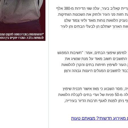
צור ציין, כי בשיפוץ שנערך לבתים המשותפים בקריית קאליב בעיר, עלה שווי הדירות מ-380 אלף
ר את חזות פני העיר ולחזק את השכונות הוותיקות.
יק הלוואות נוחות מאוד וליווי צמוד שלנו
ווח הארוך ישתלם הן לבעלי הבתים והן לעיר
למימון שיפוצי הבתים, אמר: "חשיבות המפגש
ין התושבים חשוב מאוד על מנת שנשיג את
עזר לשיפוץ חזיתות בתים והקרן להלוואות
וד לתושבים המגלים היענות גבוהה ורצון
ה, מסר השבוע כי מאז אישור תכנית שיפוץ
הבתים ופרסום הנושא לציבור התקבלו כבר למעלה מ-50 פניות של ועדי בתים לקבלת הלוואות
ף ניתן לפנות לאגף תרבות הדיור בעירייה,
 מאירוע חדשותי? מצאתם טעות