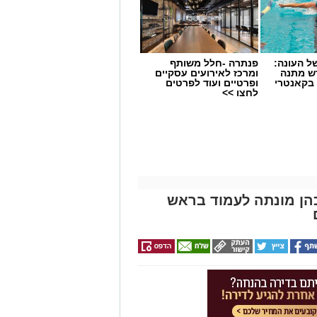
 העונה:
פנתרה -חלל משותף
דש מתנה
ומרכז לאירועים עסקיים
 בקאנטרי
ופרטיים ועוד לפרטים
לחצו >>
הן מונתה לעמוד בראש
 הקרובה, פרסמה עיריית ראשון לציון
– הן לאלו שמחכים לבית מאמץ בכלבייה
העיר.
ל פצוע או במצוקה יכולים לפנות למוקד
יפול רפואי, ולאחר מכן יוחזר לפינת ההאכלה