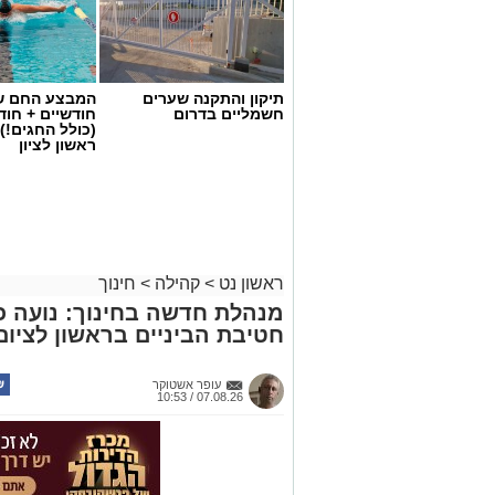
תיקון והתקנה שערים
המבצע החם של
חשמליים בדרום
חודשיים + חו
(כולל החגים!)
ראשון לציון
ראשון נט
>
קהילה
>
חינוך
מנהלת חדשה בחינוך: נועה כ
צילום: עיריית ראשון לציון
חטיבת הביניים בראשון לציום
לקראת יום החתול הבינלאומי, שיצוין בשבת
פוסט מיוחד המוקדש לחתולים העירוניים 
עופר אשטוקר
07.08.26 / 10:53
העירונית והן לחתולי הרחוב החיים ברחבי 
בעירייה מזכירים כי תושבים שנתקלים בחתו
העירוני 106. החתול יועבר לקבלת ט
שבה הוא חי.