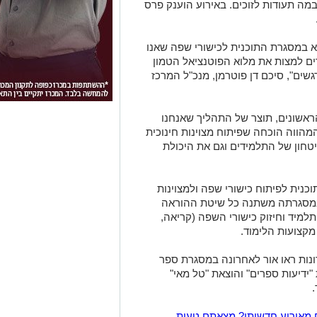
במה תעודות לזוכים. באירוע הוענק פרס
 במסגרת התוכנית לכישורי שפה שאנו
ם למצות את מלוא הפוטנציאל הטמון
שים", סיכם דן פוטרמן, מנכ"ל המרכז
ראשונים, תוצר של התהליך שאנחנו
המהווה הוכחה שפיתוח מצוינות חינוכית
חון של התלמידים וגם את היכולת
כנית לפיתוח כישורי שפה ולמצוינות
ובמסגרתה משתנה כל שיטת ההוראה
תלמיד וחיזוק כישורי השפה (קריאה,
מקצועות הלימוד.
ונות ראו אור לאחרונה במסגרת ספר
"ידיעות ספרים" והוצאת "טל מאי"
 מאירוע חדשותי? מצאתם טעות