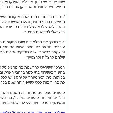
שותפים ואנשי חינוך מובילים הוענקו על ה
מפעל חיים לסופר וסאטיריקן אפרים סידון.
"תחרות הכותבים הינה אחת מנקודות השיא
מפעילים בבתי הספר, והיא מאפשרת לילדי
בהם, ולהגיע לרמה של כתיבת סיפורים מרג
הישראלי לחדשנות בחינוך.
"אני מברך את התלמידים שזכו במקומות ה
עוברים יחד עם בתי ספר והצוות החינוכי, 
והשקעה בכישורי שפה מחזקים גם את הביט
שלהם להצליח ולהצטיין".
המרכז הישראלי לחדשנות בחינוך מפעיל תו
בחינוך בעשרות בתי ספר ברחבי הארץ, 
בכיתות וניתן דגש מיוחד על יחס אישי לכל 
כתיבה ודיבור) ככלי לשיפור ההישגים בכל 
סיפורים מצטיינים מתחרויות השנים האחר
הילדים המיוחד "סיפורים במרכז", בהוצאת 
ובשיתוף המרכז הישראלי לחדשנות בחינוך.
יש לכם מידע חשוב שטרם נחשף? צילומים