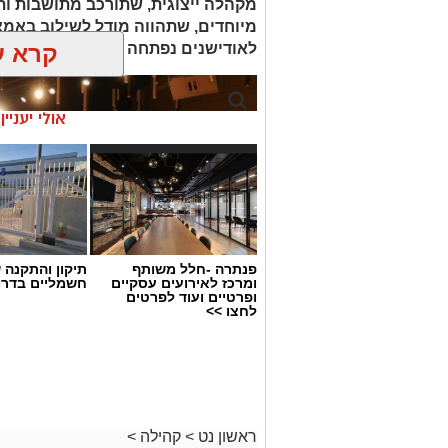
מקהלה ייצוגית, שתורכב מתושבות ותו
מיוחדים, שתהווה מודל לשילוב באמ
קרא ע
לאודישנים נפתחה לתושבות ותושבים בני 21 
אולי יעניי
פנתרה -חלל משותף
תיקון והתקנה 
ומרכז לאירועים עסקיים
חשמליים בדרו
ופרטיים ועוד לפרטים
לחצו >>
ראשון נט
>
קהילה
>