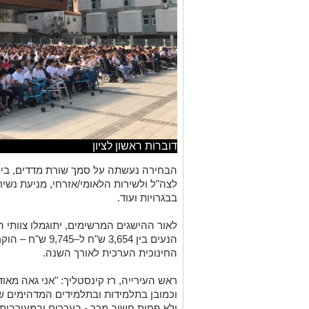
דוברות ראשון לציון
הבחירה נעשתה על סמך שורת מדדים, ביניה
לצה"ל ולשירות הלאומי/אזרחי, מניעת נשירה
בבגרויות ועוד.
לאור ההישגים המרשימים, יתוגמלו צוותי
הנעים בין 3,654 
החינוכית הערכית לאורך השנה.
ראש העירייה, רז קינסטליך: "אני גאה מאו
וכמובן בתלמידות ובתלמידים המדהימים שמ
ולא פחות חשוב מכך - בערכים ובמעורבות 