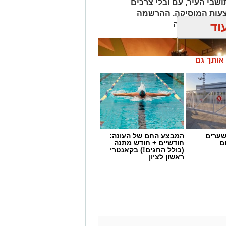
שבי העיר, עם ובלי צרכים
צעות המוסיקה. ההרשמה
וד
ומעלה
ן אותך גם
שערים
המבצע החם של העונה:
ם
חודשיים + חודש מתנה
(כולל החגים!) בקאנטרי
ראשון לציון