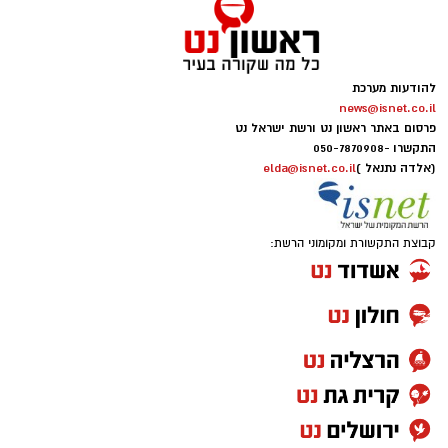
להודעות מערכת
news@isnet.co.il
פרסום באתר ראשון נט ורשת ישראל נט
התקשרו -
050-7870908
(אלדה נתנאל )
elda@isnet.co.il
קבוצת התקשורת ומקומוני הרשת: