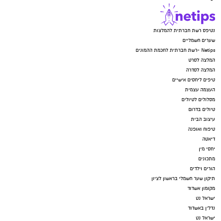
נטיפס רשת חברתית להמלצות
שערים חשמליים
Netips -רשת חברתית לחכמת ההמונים
המלצה לסרט
המלצה לסדרה
טיפים ליחסים אישיים
העצמה עצמית
מסלולים לטיולים
טיולים בדרום
עיצוב הבית
טיפוח ואופנה
דיאטה
יחסי מין
מתכונים
הורים וילדים
תיקון שער חשמלי בראשון לציון
מקומון אשדוד
ישראל נט
נדל"ן באשדוד
ישראל נט