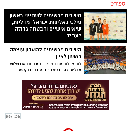
ספורט
הישגים מרשימים לשחייני ראשון
סילס באליפות ישראל: מדליות,
שיאים אישיים והבטחה גדולה
לעתיד
שחייני ושחייניות ראשון סילס סיימו את
הישגים מרשימים למועדון עוצמה
אליפות ישראל לגילאי 8–11 עם שלל מדליות
והישגים מרשימים. במועדון מסכמים בסיפוק
ראשון לציון
את התחרות ומכוונים כבר לאתגר הבא –
לוחמי ולוחמות המועדון חזרו יחד עם שלוש
אליפות ישראל לנוער
מדליות זהב בטורניר הסמבו בבוקרשט
2025
2026