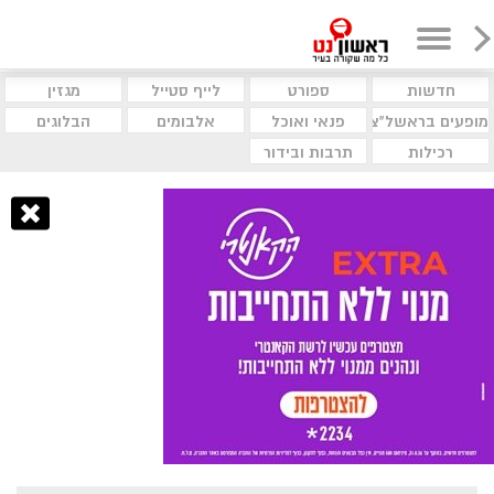
חדשות
ספורט
לייף סטייל
מגזין
מופעים בראשל"צ
פנאי ואוכל
אלבומים
הבלוגים
רכילות
תרבות ובידור