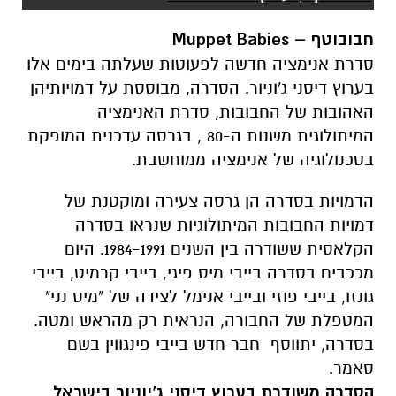
חבובוטף –
Muppet Babies
סדרת אנימציה חדשה לפעוטות שעלתה בימים אלו
בערוץ דיסני ג'וניור. הסדרה, מבוססת על דמויותיהן
האהובות של החבובות, סדרת האנימציה
המיתולוגית משנות ה-80 , בגרסה עדכנית המופקת
בטכנולוגיה של אנימציה ממוחשבת.
הדמויות בסדרה הן גרסה צעירה ומוקטנת של
דמויות החבובות המיתולוגיות שנראו בסדרה
הקלאסית ששודרה בין השנים 1984-1991. היום
מככבים בסדרה בייבי מיס פיגי, בייבי קרמיט, בייבי
גונזו, בייבי פוזי ובייבי אנימל לצידה של "מיס נני"
המטפלת של החבורה, הנראית רק מהראש ומטה.
בסדרה, יתווסף חבר חדש בייבי פינגווין בשם
סאמר.
הסדרה משודרת בערוץ דיסני ג'יוניור בישראל