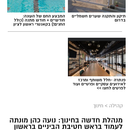
תיקון והתקנה שערים חשמליים
המבצע החם של העונה:
בדרום
חודשיים + חודש מתנה (כולל
החגים!) בקאנטרי ראשון לציון
פנתרה -חלל משותף ומרכז
לאירועים עסקיים ופרטיים ועוד
לפרטים לחצו >>
צילום: עיריית ראשון לציון
קהילה
>
חינוך
לקראת יום החתול הבינלאומי, שיצוין בשבת
הקרובה, פרסמה עיריית ראשון לציון פוסט מיוחד
מנהלת חדשה בחינוך: נועה כהן מונתה
לעמוד בראש חטיבת הביניים בראשון
המוקדש לחתולים העירוניים – הן לאלו שמחכים