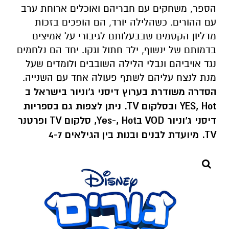
הספר, משחקים עם חבריהם ואוכלים ארוחת ערב
עם ההורים. כשהלילה יורד, הם הופכים בזכות
מדליון הקסמים שבבעלותם לגיבורי על אמיצים
בדמותם של ינשוף, ילד חתול וגקו. יחד הם נלחמים
נגד אויביהם ונבלי הלילה השובבים ולומדים שעל
מנת לנצח עליהם לשתף פעולה אחד עם השנייה.
הסדרה משודרת בערוץ דיסני ג'וניור בישראל ב
Hot
,
YES
ובסלקום
TV
. ניתן לצפות גם בספריות
דיסני ג'וניור
VOD
ב
Hot
,
Yes-
, סלקום
TV
ופרטנר
TV
. מיועדת לבנים ובנות בין הגילאים 4-7