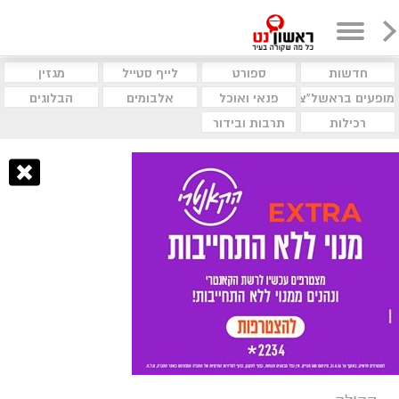
חדשות
ספורט
לייף סטייל
מגזין
מופעים בראשל"צ
פנאי ואוכל
אלבומים
הבלוגים
רכילות
תרבות ובידור