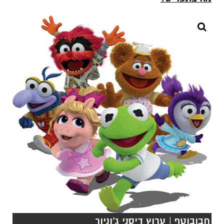
חבובוטף | ערוץ דיסני ג'וניור