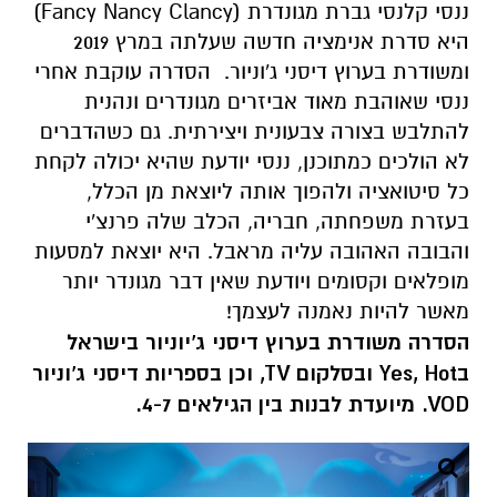
ננסי קלנסי גברת מגונדרת (
Fancy Nancy Clancy
)
היא סדרת אנימציה חדשה שעלתה במרץ
2019
ומשודרת בערוץ דיסני ג'וניור. הסדרה עוקבת אחרי
ננסי שאוהבת מאוד אביזרים מגונדרים ונהנית
להתלבש בצורה צבעונית ויצירתית. גם כשהדברים
לא הולכים כמתוכנן, ננסי יודעת שהיא יכולה לקחת
כל סיטואציה ולהפוך אותה ליוצאת מן הכלל,
בעזרת משפחתה, חבריה, הכלב שלה פרנצ'י
והבובה האהובה עליה מראבל. היא יוצאת למסעות
מופלאים וקסומים ויודעת שאין דבר מגונדר יותר
מאשר להיות נאמנה לעצמך!
הסדרה משודרת בערוץ דיסני ג'יוניור בישראל
ב
Hot
,
Yes
ובסלקום
TV
, וכן בספריות דיסני ג'וניור
VOD
. מיועדת לבנות בין הגילאים 4-7.