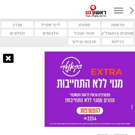
חדשות
ספורט
לייף סטייל
מגזין
מופעים בראשל"צ
פנאי ואוכל
אלבומים
הבלוגים
רכילות
תרבות ובידור