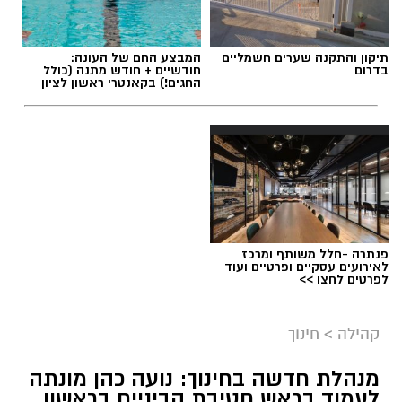
תיקון והתקנה שערים חשמליים
המבצע החם של העונה:
בדרום
חודשיים + חודש מתנה (כולל
החגים!) בקאנטרי ראשון לציון
פנתרה -חלל משותף ומרכז
לאירועים עסקיים ופרטיים ועוד
לפרטים לחצו >>
צילום: עיריית ראשון לציון
קהילה
>
חינוך
לקראת יום החתול הבינלאומי, שיצוין בשבת
הקרובה, פרסמה עיריית ראשון לציון פוסט מיוחד
מנהלת חדשה בחינוך: נועה כהן מונתה
לעמוד בראש חטיבת הביניים בראשון
המוקדש לחתולים העירוניים – הן לאלו שמחכים