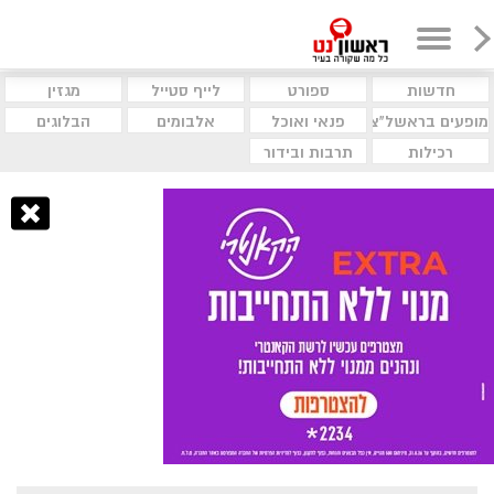
חדשות
ספורט
לייף סטייל
מגזין
מופעים בראשל"צ
פנאי ואוכל
אלבומים
הבלוגים
רכילות
תרבות ובידור