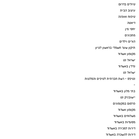
טיולים בדרום
עיצוב הבית
טיפוח ואופנה
דיאטה
יחסי מין
מתכונים
הורים וילדים
תיקון שער חשמלי בראשון לציון
מקומון אשדוד
ישראל נט
נדל"ן באשדוד
ישראל נט
נטיפס - רשת חברתית לטיפים והמלצות
-
בתי מלון באשדוד
יישובניק נט
פרסום במקומונים
מקומון אשדוד
משלוחים באשדוד
מסעדות באשדוד
דירות למכירה באשדוד
דירות להשכרה באשדוד