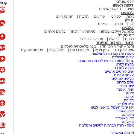
 ראשון לציון
קבוצת
דשות ראשון
שפט
חדשות ארציות
לבומים
ילות
ספורט
אירועים
תרבות
תמונת היום
הילה
נוך
תרבות
ספורט
לוגים
לוג של אייל בן שמחון
טארות עוזי הכהן
בלוגים אורחים
יף סטייל
נדים
בריאות
אטרקציות ובילוי
רונה - המדור המיוחד
רונה - המדור המיוחד
בינה מלאכותית לעסקים
שון לציון נט
ערוץ וידאו
אהבנו ברשת
פנאי ואוכל
צרכנות ועסקים
יפס רשת חברתית להמלצות
רים חשמליים
-רשת חברתית לחכמת ההמונים
לצה לסרט
מלצה לסדרה
פים ליחסים אישיים
עצמה עצמית
לולים לטיולים
ולים בדרום
צוב הבית
פוח ואופנה
אטה
סי מין
כונים
רים וילדים
קון שער חשמלי בראשון לציון
ומון אשדוד
ראל נט
ל"ן באשדוד
ראל נט
יפס - רשת חברתית לטיפים והמלצות
י מלון באשדוד