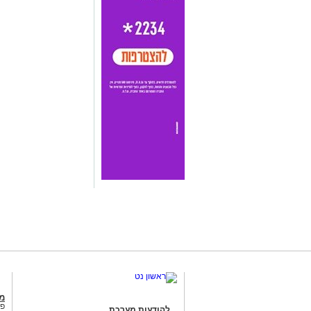
מג
פנ
להודעות מערכת