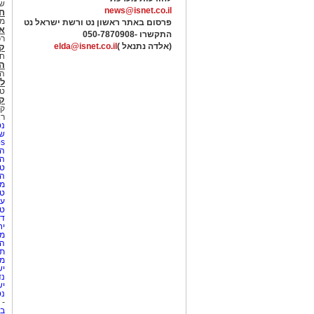
של
news@isnet.co.il
ח
מ
פרסום באתר ראשון נט ורשת ישראל נט
א
התקשרו -
050-7870908
רכ
(אלדה נתנאל )
elda@isnet.co.il
ק
חי
הב
הב
לי
טר
קו
קו
רא
נט
שע
Netips 
המ
ה
טי
ה
מס
טי
עי
טי
די
יח
מת
הו
תי
מק
יש
נד
יש
נט
-
בת