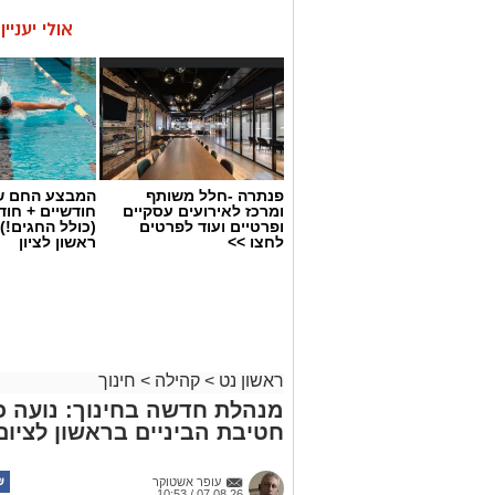
אולי יעניי
פנתרה -חלל משותף
המבצע החם של
ומרכז לאירועים עסקיים
חודשיים + חו
ופרטיים ועוד לפרטים
(כולל החגים!)
לחצו >>
ראשון לציון
ראשון נט
>
קהילה
>
חינוך
מנהלת חדשה בחינוך: נועה כ
חטיבת הביניים בראשון לציום
עופר אשטוקר
07.08.26 / 10:53