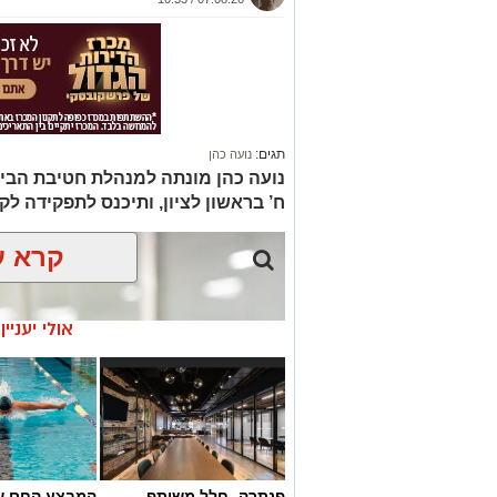
תגים:
נועה כהן
נועה כהן מונתה למנהלת חטיבת הבי
ח’ בראשון לציון, ותיכנס לתפקידה 
קרא ע
אולי יעניי
פנתרה -חלל משותף
המבצע החם של