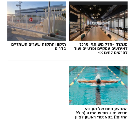
תגים:
יום החתול הבינלאומי
פנתרה -חלל משותף ומרכז
תיקון והתקנה שערים חשמליים
לאירועים עסקיים ופרטיים ועוד
בדרום
לפרטים לחצו >>
המבצע החם של העונה:
חודשיים + חודש מתנה (כולל
החגים!) בקאנטרי ראשון לציון
צילום: עיריית ראשון לציון