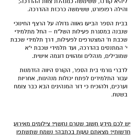
ליהיא קורנז, ששימשה כמנהלת צוות ההדרכה;
והילה רפופורט, ששימשה כרכזת ההדרכה.
בבית הספר הביעו גאווה גדולה על הרצף החינוכי
שנבנה במסגרת פעילות השל"ח – החל מתלמידי
שכבת ח' המצטרפים לפעילות, דרך תלמידי שכבת
י' המתנסים בהדרכה, ועד תלמידי שכבת י"א
שמובילים, מנהלים ומהווים דוגמה אישית.
לדברי גורמי בית הספר, הקורס היווה הזדמנות
עבור התלמידים לפתח יכולות מנהיגות, אחריות
וערכים, ולהוכיח כי דור המנהיגים הבא כבר צומח
בשטח.
יש לכם מידע חשוב שטרם נחשף? צילומים מאירוע
חדשותי? מצאתם טעות בכתבה? נשמח שתשתפו