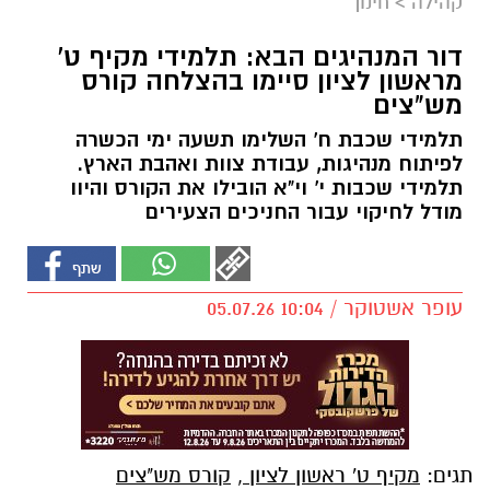
קהילה
>
חינוך
דור המנהיגים הבא: תלמידי מקיף ט'
מראשון לציון סיימו בהצלחה קורס
מש"צים
תלמידי שכבת ח' השלימו תשעה ימי הכשרה
לפיתוח מנהיגות, עבודת צוות ואהבת הארץ.
תלמידי שכבות י' וי"א הובילו את הקורס והיוו
מודל לחיקוי עבור החניכים הצעירים
עופר אשטוקר / 10:04 05.07.26
תגים:
מקיף ט' ראשון לציון
,
קורס מש"צים