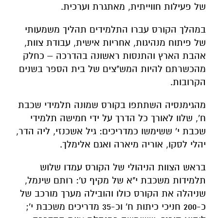
של פעילות חווייתית, מאתגרת וערכית.
במהלך הקורס עברו התלמידים תהליך משמעותי
של פיתוח מנהיגות, אחריות אישית, עבודת צוות,
אהבת הארץ והתנסות ראשונה בהדרכה – כחלק
מהכשרתם להיות המש"צים של בית הספר בשנים
הקרובות.
מהגימנסיה השתתפו בקורס שמונה תלמידי שכבת
ח', שלוו לאורך כל הדרך על ידי חמישה תלמידי
שכבת י' ששימשו כמדריכים: גיל אשכנזי, ליה הדר,
יהלי לסקו, אוריה מיארה ואגם אלימלך.
בראש הצוות הניהולי של הקורס עמדו שלוש
תלמידות משכבת י"א של מקיף ט': רותם שינמל,
שניהלה את הקורס כולו והובילה מערך מורכב של
כ-200 חניכי כיתות ח' וכ-35 מדריכים משכבת י';