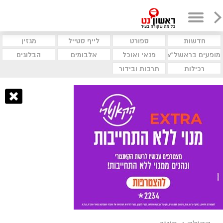
חדשות
ספורט
לייף סטייל
מגזין
מופעים בראשל"צ
פנאי ואוכל
אלבומים
הבלוגים
רכילות
תרבות ובידור