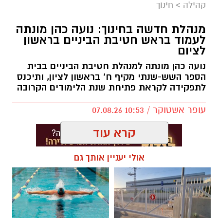
קהילה
>
חינוך
לקראת יום החתול הבינלאומי, שיצוין בשבת
הקרובה, פרסמה עיריית ראשון לציון פוסט מיוחד
מנהלת חדשה בחינוך: נועה כהן מונתה
לעמוד בראש חטיבת הביניים בראשון
המוקדש לחתולים העירוניים – הן לאלו שמחכים
לציום
לבית מאמץ בכלבייה העירונית והן לחתולי הרחוב
נועה כהן מונתה למנהלת חטיבת הביניים בבית
החיים ברחבי העיר.
הספר השש-שנתי מקיף ח’ בראשון לציון, ותיכנס
לתפקידה לקראת פתיחת שנת הלימודים הקרובה
בעירייה מזכירים כי תושבים שנתקלים בחתול פצוע
או במצוקה יכולים לפנות למוקד העירוני 106.
עופר אשטוקר / 10:53 07.08.26
החתול יועבר לקבלת טיפול רפואי, ולאחר מכן
יוחזר לפינת ההאכלה שבה הוא חי.
קרא עוד
עוד מציינים בעירייה כי ברחבי ראשון לציון פזורות
אולי יעניין אותך גם
פינות האכלה מסודרות, והשירות הווטריני העירוני
מבצע באופן שוטף עיקורים וסירוסים כחלק
תגים:
נועה כהן
מהדאגה לרווחת בעלי החיים ולצמצום התרבות
בלתי מבוקרת.