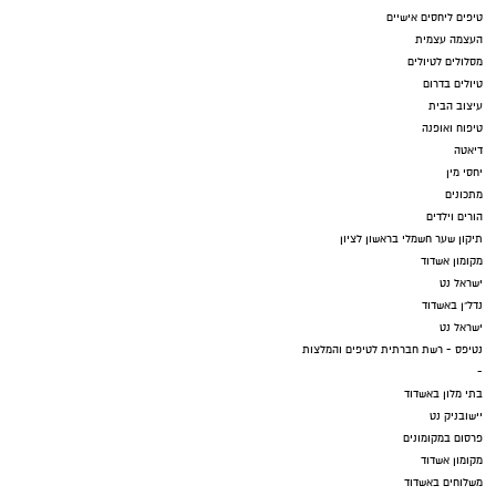
טיפים ליחסים אישיים
העצמה עצמית
מסלולים לטיולים
טיולים בדרום
עיצוב הבית
טיפוח ואופנה
דיאטה
יחסי מין
מתכונים
הורים וילדים
תיקון שער חשמלי בראשון לציון
מקומון אשדוד
ישראל נט
נדל"ן באשדוד
ישראל נט
נטיפס - רשת חברתית לטיפים והמלצות
-
בתי מלון באשדוד
יישובניק נט
פרסום במקומונים
מקומון אשדוד
משלוחים באשדוד