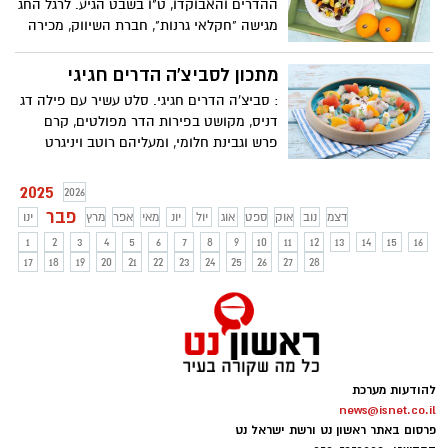
ההדרים והאבוקדו, ט"ו בשבט הגיע. לרגל החג
מגישה "חקלאי גרנות", חברת השיווק, מכירה
והפצה של אבוקדו, פירות וירקות לרשתות
המזון, מתכון לסלט מזין וטעים עם מיטב
מתכון לסביצ'ה הדרים חגיגי
פירות ארצנו: סלט הדרים, סלק ואבוקדו.
: סביצ'ה הדרים חגיגי. סלט עשיר עם פילה דג
הסלט עשיר בטעמים, קל להכנה ומתאים
דניס, מקושט בפירות הדר מפולטים, קרם
להגשה בארוחת החג להנאת כל המשפחה.
פרש וגבינת חלומי, ומעליהם רוטב ויניגרט
חלומי מפירות הדר. המתכון קל להכנה, טעים
להפליא ומתאים להגשה בארוחת החג, לזוג
2025
2026
ולמשפחה.
פבר
דצמ
נוב
אוק
ספט
אוג
יול
יונ
מאי
אפר
מרץ
ינו
1
2
3
4
5
6
7
8
9
10
11
12
13
14
15
16
17
18
19
20
21
22
23
24
25
26
27
28
להודעות מערכת
news@isnet.co.il
פרסום באתר ראשון נט ורשת ישראל נט