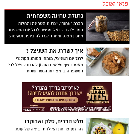
פנאי ואוכל
גרנולת טחינה משפחתית
חברת "אחוה", יצרנית הטחינה והחלוה
המובילה בישראל, מגישה לרגל יום המשפחה
מתכון מפנק ומיוחד לגרנולה ביתית וטעימה:
גרנולת טחינה משפחתית. גרנולה עשירה
ומפנקת, קלה להכנה, עשויה משיבולת שועל
איך לשדרג את השניצל ?
ושפע של אגוזים, שקדים וגרעינים, מעורבבים
לרגל יום השניצל, מומחי המותג הקולנרי
עם סירופ מייפל וטחינה קטיפתית. השימוש
מאסטר שף מציעים מתכון להכנת שניצל לכל
במתכון בטחינה מסורתית חדשה של אחוה,
המשפחה ב-3 צורות הגשה שונות:
באיכות פרמיום, המיוצרת בטחינה דקה
ובמליחות מעודנת. הגרנולה נהדרת לנשנוש,
כארוחת ביניים לצד יוגורט או חלב וכתוספת
בארוחות בוקר או ערב משפחתיות.
סלט הדרים, סלק ואבוקדו
זהו זמן פריחת האילנות ושיאה של עונת