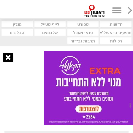
חדשות
ספורט
לייף סטייל
מגזין
מופעים בראשל"צ
פנאי ואוכל
אלבומים
הבלוגים
רכילות
תרבות ובידור