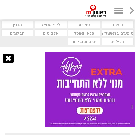
חדשות
ספורט
לייף סטייל
מגזין
מופעים בראשל"צ
פנאי ואוכל
אלבומים
הבלוגים
רכילות
תרבות ובידור