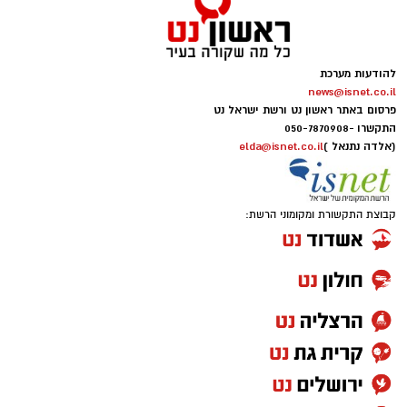
להודעות מערכת
news@isnet.co.il
פרסום באתר ראשון נט ורשת ישראל נט
התקשרו -
050-7870908
(אלדה נתנאל )
elda@isnet.co.il
קבוצת התקשורת ומקומוני הרשת: