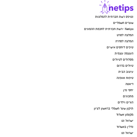
נטיפס רשת חברתית להמלצות
שערים חשמליים
Netips -רשת חברתית לחכמת ההמונים
המלצה לסרט
המלצה לסדרה
טיפים ליחסים אישיים
העצמה עצמית
מסלולים לטיולים
טיולים בדרום
עיצוב הבית
טיפוח ואופנה
דיאטה
יחסי מין
מתכונים
הורים וילדים
תיקון שער חשמלי בראשון לציון
מקומון אשדוד
ישראל נט
נדל"ן באשדוד
ישראל נט