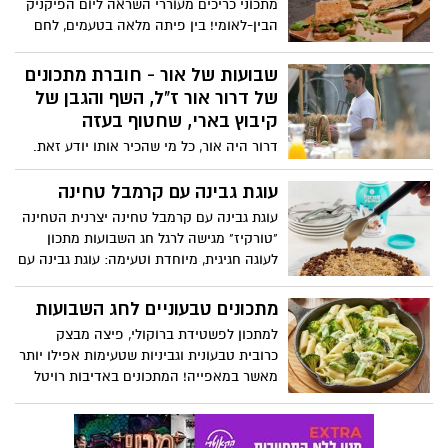
מתכוני כריכים מעוררי השראה ליום הפיקניק
הבין-לאומי! בין פיתה מלאה בטעמים, לחם
גזר ניחוחי ולחם שיבולת שועל מפתה, הכנו
לכם את הליין-אפ המושלם ליום חוץ חגיגי. כל
שבועות של אור - חוברת מתכונים
כריך מוכן להוסיף קסם והנאה לכל פיקניק
של דרור אור ז"ל, השף והגבן של
ולשדרג את החוויה הקולינרית בטבע.
קיבוץ בארי, שחטוף בעזה
המתכונים באדיבות מחלקת התזונה של מותג
דרור היה אור, כל מי שהכיר אותו יודע זאת.
מוצרי החשמל Teka
דרור עבד במחלבת בארי כגבן ושף, ואף ניהל
אירועי קייטרינג חלבי מעולים. בשנים
עוגת גבינה עם קרמבל טחינה
האחרונות דרור השקיע את כל כולו בניהול
עוגת גבינה עם קרמבל טחינה יצרנית הטחינה
ובפיתוח המחלבה, יחד עם הצוות המדהים
"טורקיז" מגישה לרגל חג השבועות מתכון
דגן פלג ויעקב בנאקוט. דרור היה איש
לעוגה חגיגית, מיוחדת וטעימה: עוגת גבינה עם
משפחה אוהב, חבר מקסים, אדם רגוע, נעים,
קרמבל טחינה. עוגה מרהיבה עם שלוש
טוב לב, בעל הומור עדין ואבחנה דקה
שכבות של קלתית, מילוי מתוק של גבינה ומעל
מתכונים טבעוניים לחג השבועות
לסביבה שלו.
קרמבל טחינה פריך וטעים שמעניק לעוגה
למתכון לפשטידת ברוקולי, פיצה מבצק
טעם עשיר הדומה לחלוה. העוגה קלה באופן
כרובית טבעונית וגביניות שטעימות אפילו יותר
יחסי להכנה, תקשט את שולחן החג ותהיה
מאשר במאפייה! המתכונים באדיבות רויטל
חגיגה לחיך לכל המשפחה.
אדמוני, מחברת תוכנית הלימודים "אוכלים
בריא" עבור משרד החינוך ומורה לחינוך תזונתי
בבתי ספר