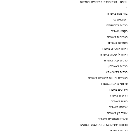
נטיפס - רשת חברתית לטיפים והמלצות
-
בתי מלון באשדוד
יישובניק נט
פרסום במקומונים
מקומון אשדוד
משלוחים באשדוד
מסעדות באשדוד
דירות למכירה באשדוד
דירות להשכרה באשדוד
פרסום עסק באשדוד
פרסום באשקלון
פרסום בבאר שבע
משרדים וחנויות להשכרה באשדוד
שרותי בריאות באשדוד
אירועים באשדוד
דרושים באשדוד
חוגים באשדוד
ארנונה באשדוד
עורכי דין באשדוד
שערים חשמליים באשדוד
Netips -רשת חברתית לחכמת ההמונים
פרסום באשדוד