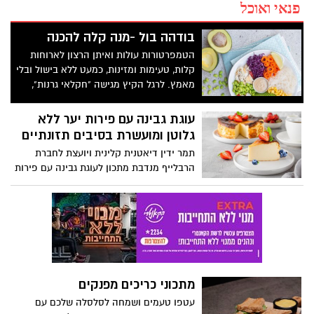
פנאי ואוכל
בודהה בול -מנה קלה להכנה
הטמפרטורות עולות ואיתן הרצון לארוחות
קלות, טעימות ומזינות, כמעט ללא בישול ובלי
מאמץ. לרגל הקיץ מגישה "חקלאי גרנות",
מגדלת האבוקדו הגדולה בישראל ומשווקת
הפירות והירקות לרשתות המזון, מתכון למנה
עוגת גבינה עם פירות יער ללא
קלילה וטעימה, המורכבת מאבוקדו טרי, דג
גלוטן ומועשרת בסיבים תזונתיים
לברק ושפע ירקות: בודהה בול. המנה קלה
תמר ידין דיאטנית קלינית ויועצת לחברת
להכנה, מזינה ומתאימה כארוחה עיקרית או
הרבלייף מנדבת מתכון לעוגת גבינה עם פירות
כארוחת ביניים בתפריט יומי מאוזן
יער ללא גלוטן ומועשרת בסיבים תזונתיים
מתכוני כריכים מפנקים
עטפו טעמים ושמחה לסלסלה שלכם עם