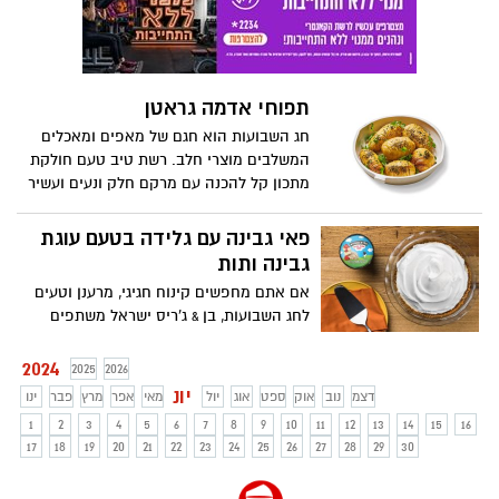
תפוחי אדמה גראטן
חג השבועות הוא חגם של מאפים ומאכלים
המשלבים מוצרי חלב. רשת טיב טעם חולקת
מתכון קל להכנה עם מרקם חלק ונעים ועשיר
בטעמים עדינים – תפוחי אדמה גראטן.
פאי גבינה עם גלידה בטעם עוגת
גבינה ותות
אם אתם מחפשים קינוח חגיגי, מרענן וטעים
לחג השבועות, בן & ג'ריס ישראל משתפים
במתכון להכנת פאי עם גלידת עוגת גבינה
ותות. הפאי קל להכנה בבית, יפה להגשה
2024
2025
2026
בשולחן החג וטעים במיוחד:
יונ
דצמ
נוב
אוק
ספט
אוג
יול
מאי
אפר
מרץ
פבר
ינו
1
2
3
4
5
6
7
8
9
10
11
12
13
14
15
16
17
18
19
20
21
22
23
24
25
26
27
28
29
30