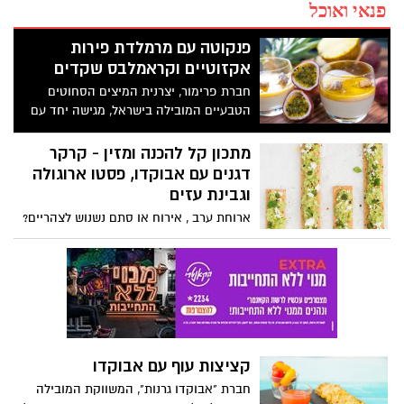
פנאי ואוכל
פנקוטה עם מרמלדת פירות
אקזוטיים וקראמלבס שקדים
חברת פרימור, יצרנית המיצים הסחוטים
הטבעיים המובילה בישראל, מגישה יחד עם
השף קונדיטור מיקי שמו, מתכון מיוחד של
פנקוטת שוקולד לבן ברוטב פירות אקזוטיים
מתכון קל להכנה ומזין - קרקר
וקראמבלס שקדים. הפנקוטה בשילוב מיץ
דגנים עם אבוקדו, פסטו ארוגולה
תפוזים סחוט טבעי של פרימור, נהדרת כמנת
וגבינת עזים
ביניים, לאירוח וכקינוח בארוחות חגיגיות.
ארוחת ערב , אירוח או סתם נשנוש לצהריים?
המתכון הבא עונה בדיוק על הדרישות קל
להכנה במינימום זמן, ומזין. חברת כרמית
חולקת מתכון קל להכנה קרקר דגנים עם
אבוקדו, פסטו ארוגולה וגבינת עזים.
קציצות עוף עם אבוקדו
חברת "אבוקדו גרנות", המשווקת המובילה