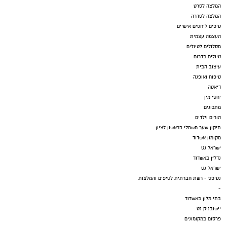
המלצה לסרט
המלצה לסדרה
טיפים ליחסים אישיים
העצמה עצמית
מסלולים לטיולים
טיולים בדרום
עיצוב הבית
טיפוח ואופנה
דיאטה
יחסי מין
מתכונים
הורים וילדים
תיקון שער חשמלי בראשון לציון
מקומון אשדוד
ישראל נט
נדל"ן באשדוד
ישראל נט
נטיפס - רשת חברתית לטיפים והמלצות
-
בתי מלון באשדוד
יישובניק נט
פרסום במקומונים