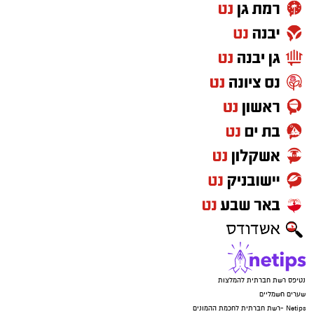
נטיפס רשת חברתית להמלצות
שערים חשמליים
Netips -רשת חברתית לחכמת ההמונים