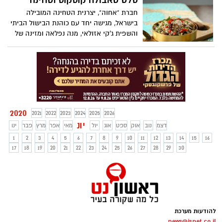
סלט טאבולה קוסקוס וטחינה
חברת "אחוה", יצרנית הטחינה המובילה
בישראל, מגישה יחד עם כוהנת הבישול הביתי
והשפית ג'קי אזולאי, מנה נפלאה ומזינה של
סלט טאבולה רענן וטעים, עם קוסקוס מלא
ובתיבול של טחינה. סלט נהדר, עשיר בטעמים
שיכול לשמש כארוחה עיקרית או כתוספת
ולאירוח משפחתי. בתיאבון!
2020
2021
2022
2023
2024
2025
2026
יונ
דצמ
נוב
אוק
ספט
אוג
יול
מאי
אפר
מרץ
פבר
ינו
1
2
3
4
5
6
7
8
9
10
11
12
13
14
15
16
17
18
19
20
21
22
23
24
25
26
27
28
29
30
להודעות מערכת
news@isnet.co.il