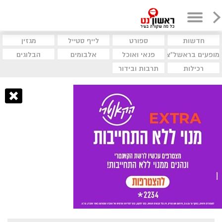
חדשות
ספורט
לייף סטייל
מגזין
מופעים בראשל"צ
פנאי ואוכל
אלבומים
הבלוגים
רכילות
תרבות ובידור