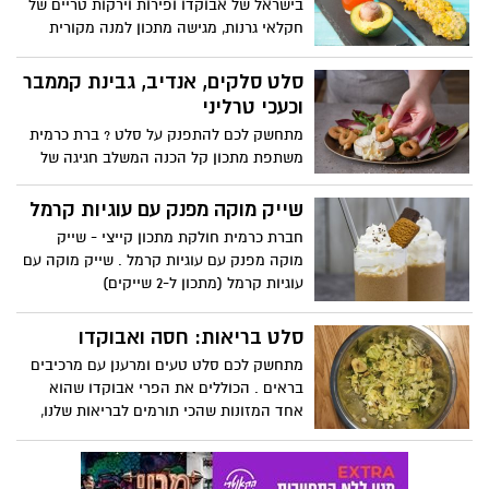
בישראל של אבוקדו ופירות וירקות טריים של
חקלאי גרנות, מגישה מתכון למנה מקורית
וטעימה: קציצות עוף עם רכיב מפתיע –
אבוקדו! מתכון קל הכנה המשלב אבוקדו
סלט סלקים, אנדיב, גבינת קממבר
במנה המתאימה כמנה עיקרית בארוחת
וכעכי טרליני
צהריים, ערב ובאירוח משפחתי. בתיאבון!
מתחשק לכם להתפנק על סלט ? ברת כרמית
משתפת מתכון קל הכנה המשלב חגיגה של
טעמים – סלט של סלקים, אנדיב, גבינת
קממבר וכעכי טרליני.
שייק מוקה מפנק עם עוגיות קרמל
חברת כרמית חולקת מתכון קייצי - שייק
מוקה מפנק עם עוגיות קרמל . שייק מוקה עם
עוגיות קרמל (מתכון ל-2 שייקים)
סלט בריאות: חסה ואבוקדו
מתחשק לכם סלט טעים ומרענן עם מרכיבים
בראים . הכוללים את הפרי אבוקדו שהוא
אחד המזונות שהכי תורמים לבריאות שלנו,
הוא עשיר במינרלים ויטמינים ובחומצות שומן
חיוניות, הוא מכיל גם נוגדי רעלנים, מאזן את
רמת הסוכר, הכולסטרול והטריגליצרידים בגוף