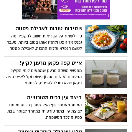
שלנו, יש בו סיבים תזונתיים שנמסים במים
ומזינים את החיידקים הידידותיים שבמעיים.
לכן מומלץ לשלב אותו במגוון מתכונים. קבלו
את ההמלצה שלנו :
5 סיבות טובות לאכילת פסטה
כדי לשמור על הבריאות חשוב להקפיד מה
נכנס אל גופנו ולהזין אותו בטוב ביותר. מעבר
לטעם הנפלא וקלות ההכנה, לאכילת פסטה
יש עוד 5 סיבות טובות לפחות!
אייס קפה פקאן מרענן לקיץ!
מחפשי משקה מרענן שמתאים לימי הקיץ?
הפעם נביא לכם מתכון פשוט וקל לאייס קפה
פקאן שלא תוכלו להפסיק לשתות!
ביצת עין בכיס מטורטייה
המותג מאסטר שף מציג מתכון פשוט ומיוחד
לביצת עין בתוך טורטייה במיוחד לבוקר שבת
כפינוק לכל המשפחה.