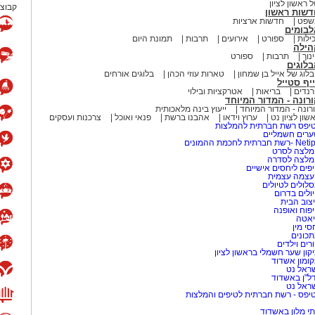
 ראשון לציון
קבוצת
דשות ראשון
שפט
חדשות ארציות
לבומים
ילות
ספורט
אירועים
תרבות
תמונת היום
הילה
נוך
תרבות
ספורט
לוגים
לוג של אייל בן שמחון
טארות עוזי הכהן
בלוגים אורחים
יף סטייל
נדים
בריאות
אטרקציות ובילוי
רונה - המדור המיוחד
רונה - המדור המיוחד
ייעוץ בינה מלאכותית
שון לציון נט
ערוץ וידאו
אהבנו ברשת
פנאי ואוכל
צרכנות ועסקים
יפס רשת חברתית להמלצות
רים חשמליים
-רשת חברתית לחכמת ההמונים
לצה לסרט
מלצה לסדרה
פים ליחסים אישיים
עצמה עצמית
לולים לטיולים
ולים בדרום
צוב הבית
פוח ואופנה
אטה
סי מין
כונים
רים וילדים
קון שער חשמלי בראשון לציון
ומון אשדוד
ראל נט
ל"ן באשדוד
ראל נט
יפס - רשת חברתית לטיפים והמלצות
י מלון באשדוד