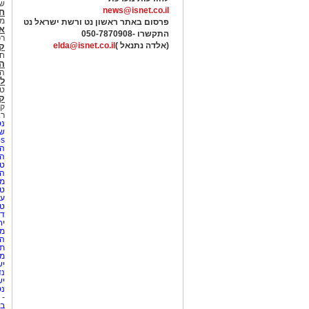
של
news@isnet.co.il
ח
מ
פרסום באתר ראשון נט ורשת ישראל נט
א
התקשרו -
050-7870908
רכ
(אלדה נתנאל )
elda@isnet.co.il
ק
חי
הב
הב
לי
טר
קו
קו
רא
נט
שע
Netips 
המ
ה
טי
ה
מס
טי
עי
טי
די
יח
מת
הו
תי
מק
יש
נד
יש
נט
-
בת