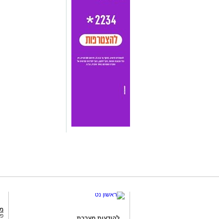
מג
פנ
להודעות מערכת