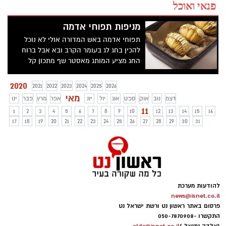
פנאי ואוכל
מניפות תפוחי אדמה
תפוחי אדמה באש המדורה אולי לא נוכל
להכין בחג לג בעומר הקרב ובא אבל ברוח
החג מציע המותג מאסטר שף מתכון קל
להכנה וטעים: מניפות תפוחי אדמה עם מיונז
הולדי מתובל!
2020
2021
2022
2023
2024
2025
2026
מאי
דצמ
נוב
אוק
ספט
אוג
יול
יונ
אפר
מרץ
פבר
ינו
11
1
2
3
4
5
6
7
8
9
10
12
13
14
15
16
17
18
19
20
21
22
23
24
25
26
27
28
29
30
31
להודעות מערכת
news@isnet.co.il
פרסום באתר ראשון נט ורשת ישראל נט
התקשרו -
050-7870908