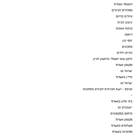
העצמה עצמית
מסלולים לטיולים
טיולים בדרום
עיצוב הבית
טיפוח ואופנה
דיאטה
יחסי מין
מתכונים
הורים וילדים
תיקון שער חשמלי בראשון לציון
מקומון אשדוד
ישראל נט
נדל"ן באשדוד
ישראל נט
נטיפס - רשת חברתית לטיפים והמלצות
-
בתי מלון באשדוד
יישובניק נט
פרסום במקומונים
מקומון אשדוד
משלוחים באשדוד
מסעדות באשדוד