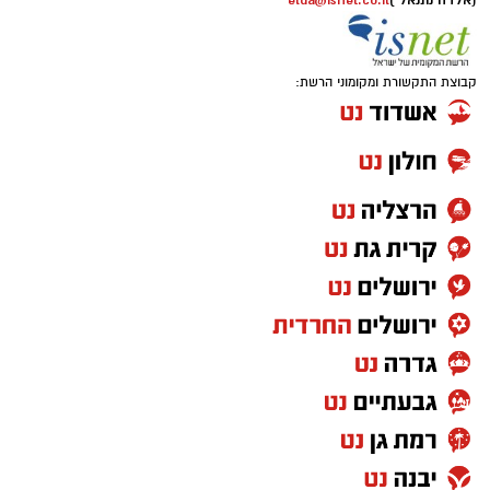
(אלדה נתנאל )
elda@isnet.co.il
קבוצת התקשורת ומקומוני הרשת: