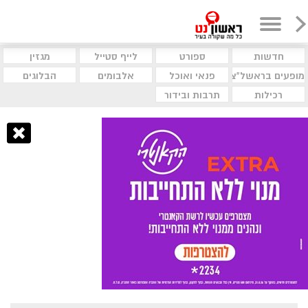
חדשות
ספורט
לייף סטייל
מגזין
מופעים בראשל"צ
פנאי ואוכל
אלבומים
הבלוגים
רכילות
תרבות ובידור