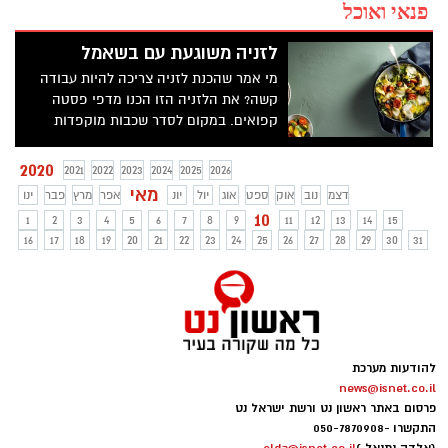
פנאי ואוכל
לזניה משוגעת עם בשאמל
מי אמר שהכנת לזניה צריכה להיות עבודה
קשה? את הלזניה הזו הכנו מדפי פסטה
קפואים. במקום לסדר שכבות מוקפדות
בתבנית שולקים את העלים במים, מניחים
בחופשיות בתבנית עם רוטב וגבינות ואופים.
2020
2021
2022
2023
2024
2025
2026
מאי
דצמ
נוב
אוק
ספט
אוג
יול
יונ
אפר
מרץ
פבר
ינו
10
1
2
3
4
5
6
7
8
9
11
12
13
14
15
16
17
18
19
20
21
22
23
24
25
26
27
28
29
30
31
להודעות מערכת
news@isnet.co.il
פרסום באתר ראשון נט ורשת ישראל נט
התקשרו -
050-7870908