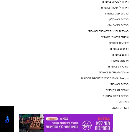
דירות למכירה באשדוד
דירות להשכרה באשדוד
פרסום עסק באשדוד
פרסום באשקלון
פרסום בבאר שבע
משרדים וחנויות להשכרה באשדוד
שרותי בריאות באשדוד
אירועים באשדוד
דרושים באשדוד
חוגים באשדוד
ארנונה באשדוד
עורכי דין באשדוד
שערים חשמליים באשדוד
Netips -רשת חברתית לחכמת ההמונים
פרסום באשדוד
אשדוד נט ויקיפדיה
פרסום כתבה שיווקית
חולון נט
חברות תוכנה