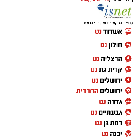
(אלדה נתנאל )
elda@isnet.co.il
קבוצת התקשורת ומקומוני הרשת: