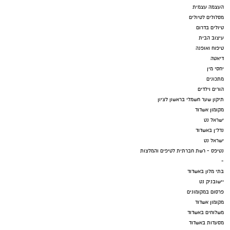
העצמה עצמית
מסלולים לטיולים
טיולים בדרום
עיצוב הבית
טיפוח ואופנה
דיאטה
יחסי מין
מתכונים
הורים וילדים
תיקון שער חשמלי בראשון לציון
מקומון אשדוד
ישראל נט
נדל"ן באשדוד
ישראל נט
נטיפס - רשת חברתית לטיפים והמלצות
-
בתי מלון באשדוד
יישובניק נט
פרסום במקומונים
מקומון אשדוד
משלוחים באשדוד
מסעדות באשדוד