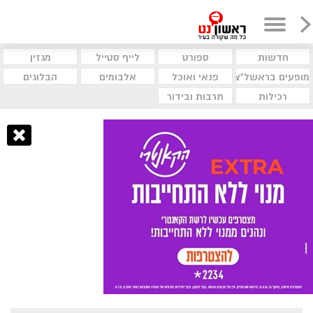
חדשות
ספורט
לייף סטייל
מגזין
מופעים בראשל"צ
פנאי ואוכל
אלבומים
הבלוגים
רכילות
תרבות ובידור