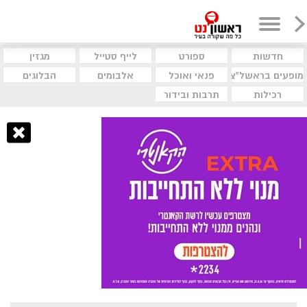
חדשות
ספורט
לייף סטייל
מגזין
מופעים בראשל"צ
פנאי ואוכל
אלבומים
הבלוגים
רכילות
תרבות ובידור