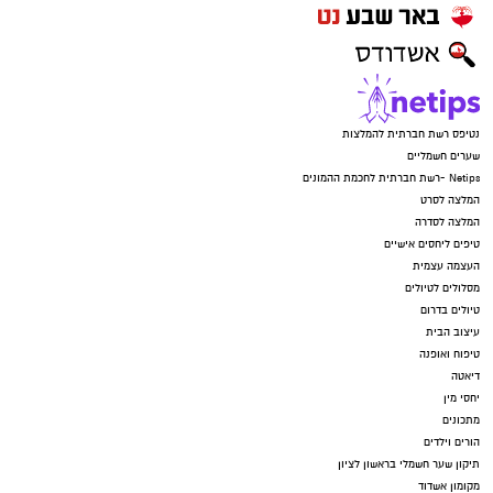
נטיפס רשת חברתית להמלצות
שערים חשמליים
Netips -רשת חברתית לחכמת ההמונים
המלצה לסרט
המלצה לסדרה
טיפים ליחסים אישיים
העצמה עצמית
מסלולים לטיולים
טיולים בדרום
עיצוב הבית
טיפוח ואופנה
דיאטה
יחסי מין
מתכונים
הורים וילדים
תיקון שער חשמלי בראשון לציון
מקומון אשדוד