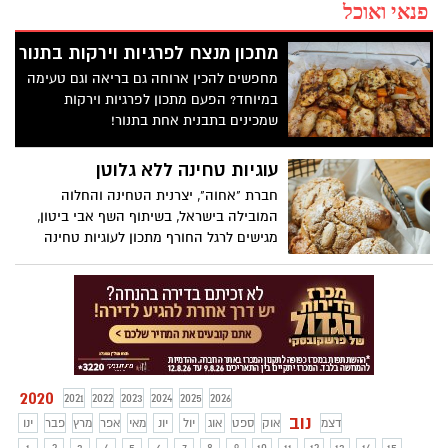
פנאי ואוכל
מתכון מנצח לפרגיות וירקות בתנור
מחפשים להכין ארוחה גם בריאה וגם טעימה
במיוחד? הפעם מתכון לפרגיות וירקות
שמכינים בתבנית אחת בתנור!
עוגיות טחינה ללא גלוטן
חברת "אחוה", יצרנית הטחינה והחלוה
המובילה בישראל, בשיתוף השף אבי ביטון,
מגישים לרגל החורף מתכון לעוגיות טחינה
ללא גלוטן, בשילוב ממרח שומשום עם סילאן.
העוגיות קלות להכנה, נימוחות וטעימות
להפליא, מתאימות להגשה לצד שתייה חמה,
לקחת ביס ולהתענג.
2020
2021
2022
2023
2024
2025
2026
נוב
דצמ
אוק
ספט
אוג
יול
יונ
מאי
אפר
מרץ
פבר
ינו