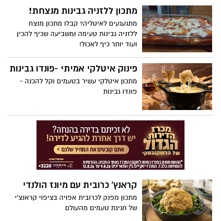
הקרובים לחזור מעט רטובים הביתה,
מתכון ללזניה גבינות מנצחת!
ולהתנחם במרק חם. אז קבלו מרק ברוקולי
מתגעגעים לאיטליה? קבלו מתכון מנצח
ושמנת מנחם לכבוד פתיחת העונה הגשומה
ללזניה גבינות טעימה ומשביעה שכיף להכין
ועוד יותר כיף לאכול!
פינוק איטלקי אמיתי -פונדו גבינות
מתכון איטלקי עשיר בטעמים וקל להכנה -
פונדו גבינות
קראנץ' כרובית עם מיונז הולנדי
מתכון מפנק לכרובית אפויה בציפוי קראנצ'י
של חגיגת טעמים מהעולם