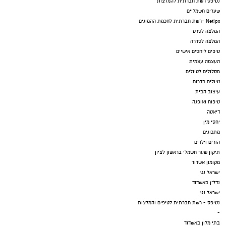
נטיפס רשת חברתית להמלצות
שערים חשמליים
Netips -רשת חברתית לחכמת ההמונים
המלצה לסרט
המלצה לסדרה
טיפים ליחסים אישיים
העצמה עצמית
מסלולים לטיולים
טיולים בדרום
עיצוב הבית
טיפוח ואופנה
דיאטה
יחסי מין
מתכונים
הורים וילדים
תיקון שער חשמלי בראשון לציון
מקומון אשדוד
ישראל נט
נדל"ן באשדוד
ישראל נט
נטיפס - רשת חברתית לטיפים והמלצות
-
בתי מלון באשדוד