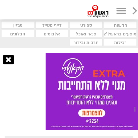
חדשות
ספורט
לייף סטייל
מגזין
מופעים בראשל"צ
פנאי ואוכל
אלבומים
הבלוגים
רכילות
תרבות ובידור