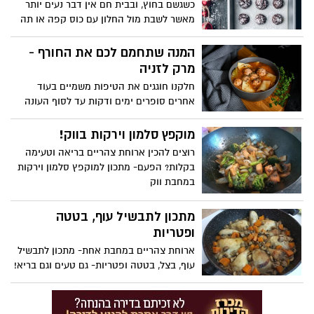
כשגשם בחוץ, ובבית חם אין דבר נעים יותר
מאשר לשבת מול החלון עם כוס קפה או תה
חם ולהמתיק את החורף בקינוח מתוק ועשיר.
עם תחילת העונה הגשומה קבלו מתכון לקינוח
המנה שתחמם לכם את החורף -
מושלם להגשה ליד התה: עוגיות שוקולד
מרק לזניה
מושלגות
חלקנו חוגגים את הטיפות משמיים בעוד
אחרים סופרים ימים ודקות עד לסוף העונה
הגשומה. אבל כולנו נזכה במהלך החודשים
הקרובים לחזור מעט רטובים הביתה,
מוקפץ סלמון וירקות בווק!
ולהתנחם במרק חם. מרק לזניה: מתכון למרק
רוצים להכין ארוחת צהריים בריאה וטעימה
מנחם לכבוד פתיחת העונה הגשומה
בקלות? הפעם- מתכון למוקפץ סלמון וירקות
במחבת ווק
מתכון לתבשיל עוף, בטטה
ופטריות
ארוחת צהריים במחבת אחת- מתכון לתבשיל
עוף, בצל, בטטה ופטריות- גם טעים וגם בריא!