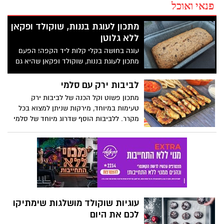
פנאי ואוכל
מתכון לעוגת בננות, שוקולד ופקאן
ללא גלוטן
עוגה בחושה בקלי קלות ליד הקפה! הפעם
מתכון לעוגת בננות, שוקולד ופקאן שהיא גם
ללא גלוטן!
לביבות ירק עם סלמי
מתכון פשוט וקל הכנה של לביבות ירק
טעימות במיוחד, מירקות שניתן למצוא בכל
מקרר. ללביבות הוסף שדרוג מיוחד של סלמי
סרוולט של מעדני יחיעם, שהופך אותן אפילו
ליותר טעימות. 10 דקות הכנה ויש צלחת
מלאה לביבות זהובות ומענגות על השולחן.
עוגיות שוקולד מושלגות שימתיקו
לכם את היום