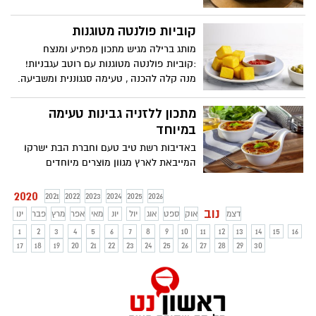
קוביות פולנטה מטוגנות
מותג ברילה מגיש מתכון מפתיע ומנצח
:קוביות פולנטה מטוגנות עם רוטב עגבניות!
מנה קלה להכנה , טעימה סגגוננית ומשביעה.
מתכון ללזניה גבינות טעימה
במיוחד
באדיבות רשת טיב טעם וחברת הבת ישרקו
המייבאת לארץ מגוון מוצרים מיוחדים
מאיטליה בטעמים אוטנטיים כמו באיטליה.
2020
2021
2022
2023
2024
2025
2026
נוב
דצמ
אוק
ספט
אוג
יול
יונ
מאי
אפר
מרץ
פבר
ינו
1
2
3
4
5
6
7
8
9
10
11
12
13
14
15
16
17
18
19
20
21
22
23
24
25
26
27
28
29
30