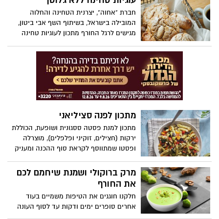
עוגיות טחינה ללא גלוטן
חברת "אחוה", יצרנית הטחינה והחלוה
המובילה בישראל, בשיתוף השף אבי ביטון,
מגישים לרגל החורף מתכון לעוגיות טחינה
ללא גלוטן, בשילוב ממרח שומשום עם סילאן.
העוגיות קלות להכנה, נימוחות וטעימות
להפליא, מתאימות להגשה לצד שתייה חמה,
לקחת ביס ולהתענג.
מתכון לפנה סציליאני
מתכון למנת פסטה ססגונית ושופעת, הכוללת
ירקות (חצילים, זוקיני ופלפלים), מוצרלה
ופסטו שמתווסף לקראת סוף ההכנה ומעניק
טעם וארומה נפלאים למנה כולה.
מרק ברוקולי ושמנת שיחמם לכם
את החורף
חלקנו חוגגים את הטיפות משמיים בעוד
אחרים סופרים ימים ודקות עד לסוף העונה
הגשומה. אבל כולנו נזכה במהלך החודשים