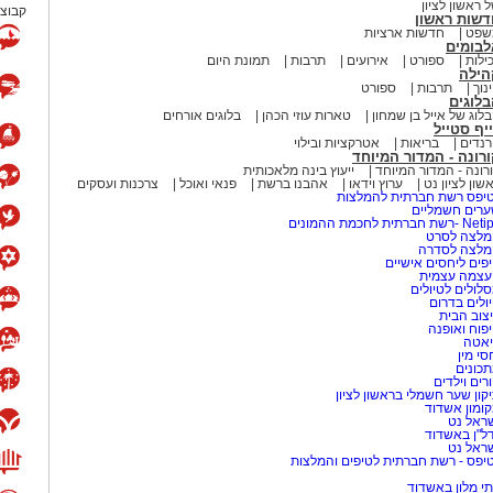
 ראשון לציון
קבוצת
דשות ראשון
שפט
חדשות ארציות
לבומים
ילות
ספורט
אירועים
תרבות
תמונת היום
הילה
נוך
תרבות
ספורט
לוגים
לוג של אייל בן שמחון
טארות עוזי הכהן
בלוגים אורחים
יף סטייל
נדים
בריאות
אטרקציות ובילוי
רונה - המדור המיוחד
רונה - המדור המיוחד
ייעוץ בינה מלאכותית
שון לציון נט
ערוץ וידאו
אהבנו ברשת
פנאי ואוכל
צרכנות ועסקים
יפס רשת חברתית להמלצות
רים חשמליים
-רשת חברתית לחכמת ההמונים
לצה לסרט
מלצה לסדרה
פים ליחסים אישיים
עצמה עצמית
לולים לטיולים
ולים בדרום
צוב הבית
פוח ואופנה
אטה
סי מין
כונים
רים וילדים
קון שער חשמלי בראשון לציון
ומון אשדוד
ראל נט
ל"ן באשדוד
ראל נט
יפס - רשת חברתית לטיפים והמלצות
י מלון באשדוד