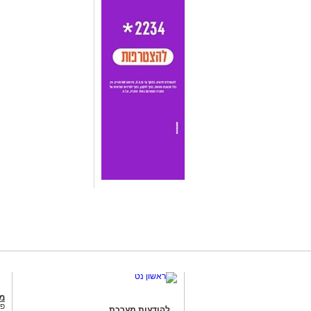
מג
פנ
להודעות מערכת