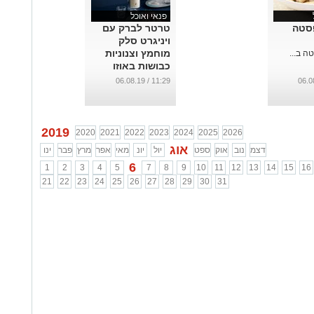
פנאי ואוכל
סטה
טרטר לברק עם
ויניגרט סלק
מוחמץ וצנוניות
ה ב...
כבושות באוזו
...
11:29 / 06.08.19
2019
2020
2021
2022
2023
2024
2025
2026
אוג
דצמ
נוב
אוק
ספט
יול
יונ
מאי
אפר
מרץ
פבר
ינו
6
1
2
3
4
5
7
8
9
10
11
12
13
14
15
16
21
22
23
24
25
26
27
28
29
30
31