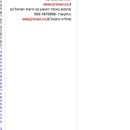
של
news@isnet.co.il
ח
מ
פרסום באתר ראשון נט ורשת ישראל נט
א
התקשרו -
050-7870908
רכ
(אלדה נתנאל )
elda@isnet.co.il
ק
חי
הב
הב
לי
טר
קו
קו
רא
נט
שע
Netips 
המ
ה
טי
ה
מס
טי
עי
טי
די
יח
מת
הו
תי
מק
יש
נד
יש
נט
-
בת