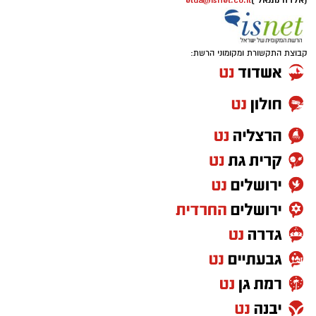
(אלדה נתנאל )
elda@isnet.co.il
קבוצת התקשורת ומקומוני הרשת: