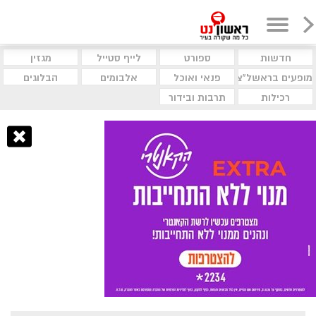
חדשות
ספורט
לייף סטייל
מגזין
מופעים בראשל"צ
פנאי ואוכל
אלבומים
הבלוגים
רכילות
תרבות ובידור