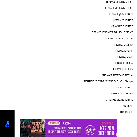
דירות למכירה באשדוד
דירות להשכרה באשדוד
פרסום עסק באשדוד
פרסום באשקלון
פרסום בבאר שבע
משרדים וחנויות להשכרה באשדוד
שרותי בריאות באשדוד
אירועים באשדוד
דרושים באשדוד
חוגים באשדוד
ארנונה באשדוד
עורכי דין באשדוד
שערים חשמליים באשדוד
Netips -רשת חברתית לחכמת ההמונים
פרסום באשדוד
אשדוד נט ויקיפדיה
פרסום כתבה שיווקית
חולון נט
חברות תוכנה