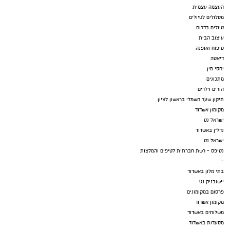
העצמה עצמית
מסלולים לטיולים
טיולים בדרום
עיצוב הבית
טיפוח ואופנה
דיאטה
יחסי מין
מתכונים
הורים וילדים
תיקון שער חשמלי בראשון לציון
מקומון אשדוד
ישראל נט
נדל"ן באשדוד
ישראל נט
נטיפס - רשת חברתית לטיפים והמלצות
-
בתי מלון באשדוד
יישובניק נט
פרסום במקומונים
מקומון אשדוד
משלוחים באשדוד
מסעדות באשדוד