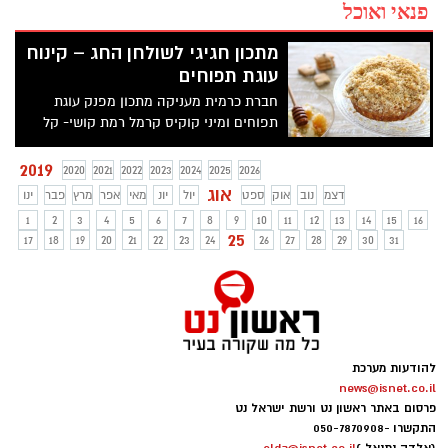
פנאי ואוכל
מתכון חגיגי לשולחן החג – קינוח
עוגת תפוחים
חברת כרמית מעניקה מתכון מפנק עוגת
תפוחים ומיני קוקיס קרמל רמת קושי- קל
להכנה
2019
2020
2021
2022
2023
2024
2025
2026
אוג
דצמ
נוב
אוק
ספט
יול
יונ
מאי
אפר
מרץ
פבר
ינו
1
2
3
4
5
6
7
8
9
10
11
12
13
14
15
16
25
17
18
19
20
21
22
23
24
26
27
28
29
30
31
להודעות מערכת
news@isnet.co.il
פרסום באתר ראשון נט ורשת ישראל נט
התקשרו -
050-7870908