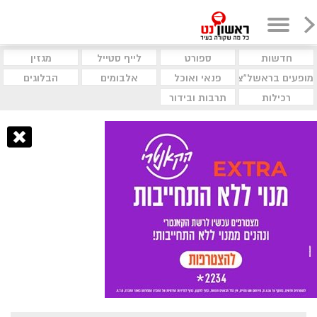
חדשות
ספורט
לייף סטייל
מגזין
מופעים בראשל"צ
פנאי ואוכל
אלבומים
הבלוגים
רכילות
תרבות ובידור