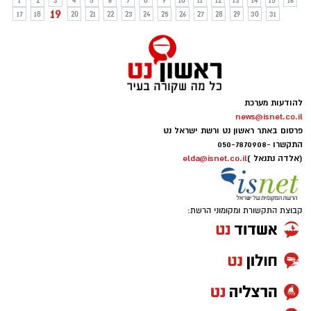
1
2
3
4
5
6
7
8
9
10
11
12
13
14
15
16
19
17
18
20
21
22
23
24
25
26
27
28
29
30
31
להודעות מערכת
news@isnet.co.il
פרסום באתר ראשון נט ורשת ישראל נט
התקשרו -
050-7870908
(אלדה נתנאל )
elda@isnet.co.il
קבוצת התקשורת ומקומוני הרשת: