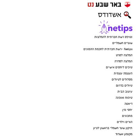
נטיפס רשת חברתית להמלצות
שערים חשמליים
Netips -רשת חברתית לחכמת ההמונים
המלצה לסרט
המלצה לסדרה
טיפים ליחסים אישיים
העצמה עצמית
מסלולים לטיולים
טיולים בדרום
עיצוב הבית
טיפוח ואופנה
דיאטה
יחסי מין
מתכונים
הורים וילדים
תיקון שער חשמלי בראשון לציון
מקומון אשדוד