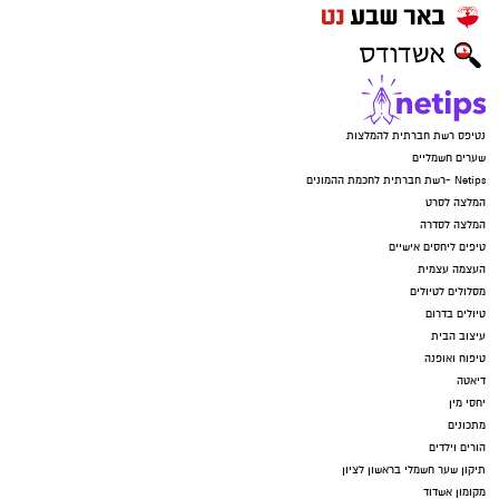
נטיפס רשת חברתית להמלצות
שערים חשמליים
Netips -רשת חברתית לחכמת ההמונים
המלצה לסרט
המלצה לסדרה
טיפים ליחסים אישיים
העצמה עצמית
מסלולים לטיולים
טיולים בדרום
עיצוב הבית
טיפוח ואופנה
דיאטה
יחסי מין
מתכונים
הורים וילדים
תיקון שער חשמלי בראשון לציון
מקומון אשדוד