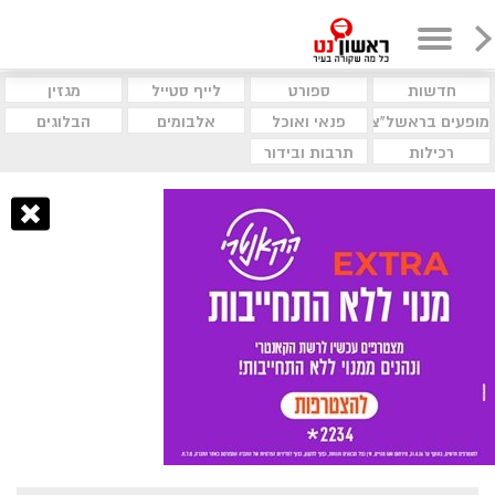
חדשות
ספורט
לייף סטייל
מגזין
מופעים בראשל"צ
פנאי ואוכל
אלבומים
הבלוגים
רכילות
תרבות ובידור