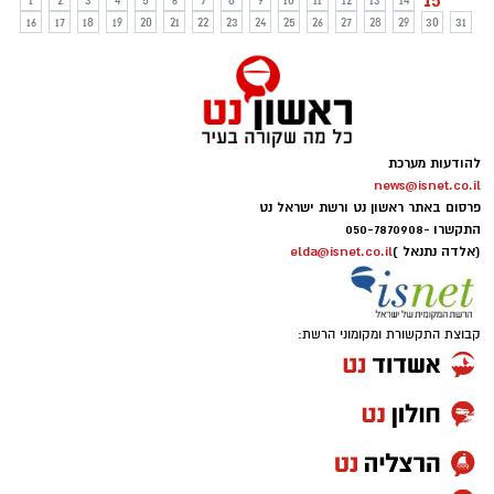
15
1
2
3
4
5
6
7
8
9
10
11
12
13
14
16
17
18
19
20
21
22
23
24
25
26
27
28
29
30
31
להודעות מערכת
news@isnet.co.il
פרסום באתר ראשון נט ורשת ישראל נט
התקשרו -
050-7870908
(אלדה נתנאל )
elda@isnet.co.il
קבוצת התקשורת ומקומוני הרשת: