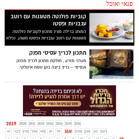
פנאי ואוכל
קוביות פולנטה מטוגנות עם רוטב
עגבניות ופסטו
המותג ברילה מציג מתכון לקוביות פולנטה
מטוגנות עם רוטב עגבניות ופסטו משגע. נפלא
להגשה לאורחים או סתם פינוק לכל
המשפחה.
מתכון לכריך עסיסי מפנק
מעדני מזרע , חולקת מתכון לכריך מפנק
ועסיסי – כריך ביצה בקן נוסח איטלקי.
2019
2020
2021
2022
2023
2024
2025
2026
אוג
דצמ
נוב
אוק
ספט
יול
יונ
מאי
אפר
מרץ
פבר
ינו