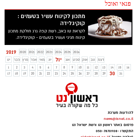
פנאי ואוכל
מתכון לקינוח עשיר בטעמים :
קוקיגלידה
לקראת טו באב, רשת קפה גרג חולקת מתכון
קינוח חגיגי ועשיר בטעמים - קוקיגלידה.
2019
2020
2021
2022
2023
2024
2025
2026
יול
דצמ
נוב
אוק
ספט
אוג
יונ
מאי
אפר
מרץ
פבר
ינו
1
2
3
4
5
6
7
8
9
10
11
12
13
14
15
16
30
17
18
19
20
21
22
23
24
25
26
27
28
29
31
להודעות מערכת
news@isnet.co.il
פרסום באתר ראשון נט ורשת ישראל נט
התקשרו -
050-7870908