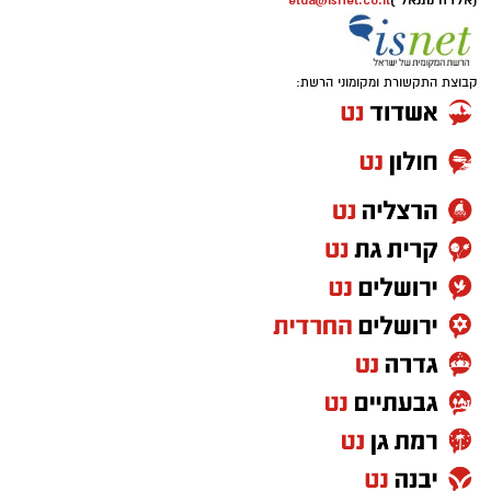
(אלדה נתנאל )
elda@isnet.co.il
קבוצת התקשורת ומקומוני הרשת: