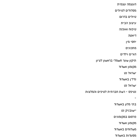
העצמה עצמית
מסלולים לטיולים
טיולים בדרום
עיצוב הבית
טיפוח ואופנה
דיאטה
יחסי מין
מתכונים
הורים וילדים
תיקון שער חשמלי בראשון לציון
מקומון אשדוד
ישראל נט
נדל"ן באשדוד
ישראל נט
נטיפס - רשת חברתית לטיפים והמלצות
-
בתי מלון באשדוד
יישובניק נט
פרסום במקומונים
מקומון אשדוד
משלוחים באשדוד
מסעדות באשדוד