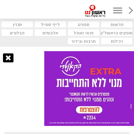
חדשות
ספורט
לייף סטייל
מגזין
מופעים בראשל"צ
פנאי ואוכל
אלבומים
הבלוגים
רכילות
תרבות ובידור