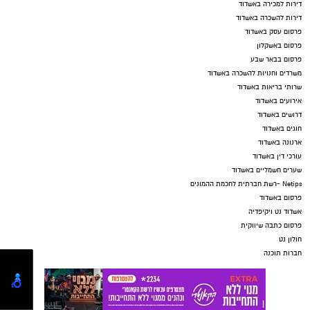
דירות למכירה באשדוד
דירות להשכרה באשדוד
פרסום עסק באשדוד
פרסום באשקלון
פרסום בבאר שבע
משרדים וחנויות להשכרה באשדוד
שרותי בריאות באשדוד
אירועים באשדוד
דרושים באשדוד
חוגים באשדוד
ארנונה באשדוד
עורכי דין באשדוד
שערים חשמליים באשדוד
Netips -רשת חברתית לחכמת ההמונים
פרסום באשדוד
אשדוד נט ויקיפדיה
פרסום כתבה שיווקית
חולון נט
חברות תוכנה