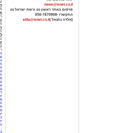
של
news@isnet.co.il
ח
מ
פרסום באתר ראשון נט ורשת ישראל נט
א
התקשרו -
050-7870908
רכ
(אלדה נתנאל )
elda@isnet.co.il
ק
חי
הב
הב
לי
טר
קו
קו
רא
נט
שע
Netips 
המ
ה
טי
ה
מס
טי
עי
טי
די
יח
מת
הו
תי
מק
יש
נד
יש
נט
-
בת