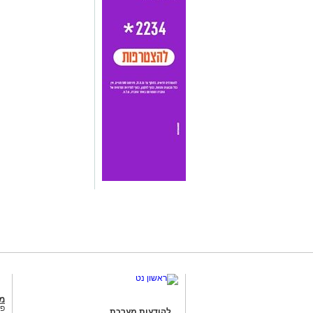
מג
פנ
להודעות מערכת