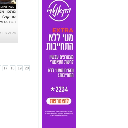
פנאי ואוכל
מתכון מפ
טריקולד 
חברת כרמית 
21:24 / 23.07.19
6
17
18
19
20