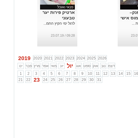
פנאי ואוכל
נק–
ארטיק פירות יער
מוס אישי
טבעוני
...
לרגל ימי הקיץ החמ...
09:28 / 23.07.19
2019
2020
2021
2022
2023
2024
2025
2026
יול
דצמ
נוב
אוק
ספט
אוג
יונ
מאי
אפר
מרץ
פבר
ינו
1
2
3
4
5
6
7
8
9
10
11
12
13
14
15
1
23
21
22
24
25
26
27
28
29
30
31