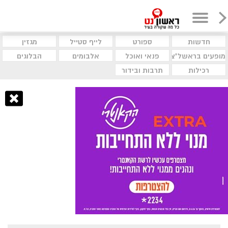
חדשות
ספורט
לייף סטייל
מגזין
מופעים בראשל"צ
פנאי ואוכל
אלבומים
הבלוגים
רכילות
תרבות ובידור