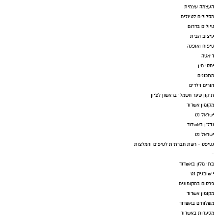
העצמה עצמית
מסלולים לטיולים
טיולים בדרום
עיצוב הבית
טיפוח ואופנה
דיאטה
יחסי מין
מתכונים
הורים וילדים
תיקון שער חשמלי בראשון לציון
מקומון אשדוד
ישראל נט
נדל"ן באשדוד
ישראל נט
נטיפס - רשת חברתית לטיפים והמלצות
-
בתי מלון באשדוד
יישובניק נט
פרסום במקומונים
מקומון אשדוד
משלוחים באשדוד
מסעדות באשדוד