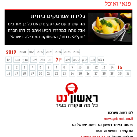
פנאי ואוכל
גלידת אפרסקים ביתית
מה עושים עם אפרסקים שאנו כל כך אוהבים
אבל נותרו במקרר? הכינו איתם גלידה! חברת
"חקלאי גרנות", המשווקת המובילה בישראל
של תוצרת פירות וירקות טריים, מגישה מתכון
קייצי לגלידת אפרסקים ביתית, טעימה, קרירה
2019
2020
2021
2022
2023
2024
2025
2026
וקלילה להכנה, שאפשר גם להכין יחד עם
יול
דצמ
נוב
אוק
ספט
אוג
יונ
מאי
אפר
מרץ
פבר
ינו
הילדים בימי החופש הגדול. קיץ מהנה וטעים!
15
1
2
3
4
5
6
7
8
9
10
11
12
13
14
16
17
18
19
20
21
22
23
24
25
26
27
28
29
30
31
להודעות מערכת
news@isnet.co.il
פרסום באתר ראשון נט ורשת ישראל נט
התקשרו -
050-7870908