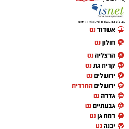
(אלדה נתנאל )
elda@isnet.co.il
קבוצת התקשורת ומקומוני הרשת: