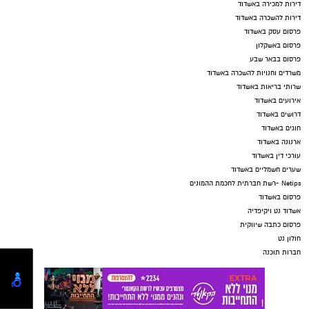
דירות למכירה באשדוד
דירות להשכרה באשדוד
פרסום עסק באשדוד
פרסום באשקלון
פרסום בבאר שבע
משרדים וחנויות להשכרה באשדוד
שרותי בריאות באשדוד
אירועים באשדוד
דרושים באשדוד
חוגים באשדוד
ארנונה באשדוד
עורכי דין באשדוד
שערים חשמליים באשדוד
Netips -רשת חברתית לחכמת ההמונים
פרסום באשדוד
אשדוד נט ויקיפדיה
פרסום כתבה שיווקית
חולון נט
חברות תוכנה