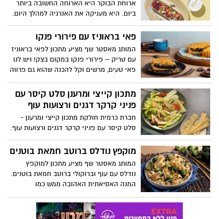
ארוחת הבוקר היא הארוחה החשובה ביותר
ביום. היא מעניקה את האנרגיה למהלך היום.
לקראת החופש הגדול, רשת קפה גרג מנדבת
מתכון פרנץ טוסט. המתכון פשוט וקל להכנה
פאי בראוניז עם פירורי פנקו
כך, שניתן לשתף את הילדים בהכנה ולעשות
המותג מאסטר שף מציע מתכון לפאי בראוניז
בוקר יצירתי בו כולם תורמים לארוחת הבוקר.
עם טריק – פירורי פנקו במקום בצק! ויש לנו
פאי טעים, מרשים וקל להכנה שהוא גם פרווה
מתכון קייצי ומרענן סלט קיסר עם
פניני קרקר דגנים ורצועות עוף
חברת כרמית חולקת מתכון קייצי ומרענן -
סלט קיסר עם פניני קרקר דגנים ורצועות עוף.
המנה קלה להכנה, אלגנטית, מתאימה
כארוחה קטנה והן כהצעה לאירוח קל ומהיר.
מוקפץ נודלס ברוטב חמאת בוטנים
המותג מאסטר שף מציע מתכון למוקפץ
נודלס עם עוף וברוקולי ברוטב חמאת בוטנים.
המנה האסיאתית האהובה ממש כמו
במסעדה, בקלי קלות בצלחת שלכם ובכמה
דקות הכנה.