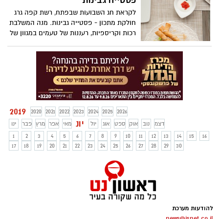
פסטייה גבינות
והן בכדי לגוון את תפריט החג שלא יהיה
לקראת חג השבועות שבפתח, רשת קפה גרג
מבוסס רק על מוצרי חלב. אסתר מנחם,
חולקת מתכון - פסטייה גבינות. מנה המשלבת
נטורופתית בכללית רפואה משלימה מציעה
רכות וקריספיות, רעננות של טעמים במגוון של
לשלב בשולחן החג את גבינת השקדים
גבינות.
העשירה בסידן, נוגדי חמצון שיכולה לסייע למי
שסובל מצרבות (בזכות השקדים) ולחזק את
השיער והציפורניים (בזכות הג'לטין), לבריאות
ובתיאבון
2019
2020
2021
2022
2023
2024
2025
2026
יונ
דצמ
נוב
אוק
ספט
אוג
יול
מאי
אפר
מרץ
פבר
ינו
1
2
3
4
5
6
7
8
9
10
11
12
13
14
15
16
17
18
19
20
21
22
23
24
25
26
27
28
29
30
להודעות מערכת
news@isnet.co.il