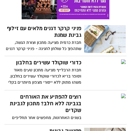
פניני קרקר דגנים מלאים עם זילוף
גבינת שמנת
חברת כרמית מציעה מתכון וצורת הגשה,
שתהפוך כל שולחן לחגיגה - פניני קרקר דגנים
מלאים עם זילוף גבינת שמנת בליוויי פלפלים
קלויים בשמן זית וזעתר.
כדורי שוקולד עשירים בחלבון
חברת הרבלייף מציעה מתכון טעים מאוד
וסופר בריא לכדורי שוקולד עשירים בחלבון.
משהו מתוק ללא ייסורי מצפון מיותרים בקלי
קלות. נפלא לאחר אימון או סתם כפינוק
טעים לכל המשפחה!
רוצים להפתיע את האורחים
בגבינה ללא חלב? מתכון לגבינת
שקדים
בשנים האחרונות, מחפשים אחר תחליפים
למוצרי חלב בשולחן החג הן מטעמי
התחשבות באורחים הרגישים לחלב ומוצריו