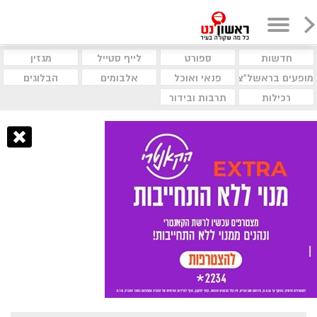
חדשות
ספורט
לייף סטייל
מגזין
מופעים בראשל"צ
פנאי ואוכל
אלבומים
הבלוגים
רכילות
תרבות ובידור