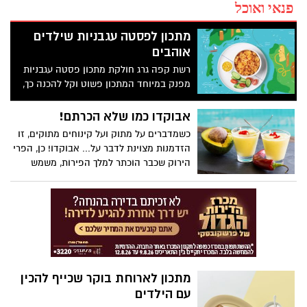
פנאי ואוכל
מתכון לפסטה עגבניות שילדים
אוהבים
רשת קפה גרג חולקת מתכון פסטה עגבניות
מפנק במיוחד המתכון פשוט וקל להכנה כך,
שאפילו הילדים יוכלו להכינו לבד בחופשת
הקיץ.
אבוקדו כמו שלא הכרתם!
כשמדברים על מתוק ועל קינוחים מתוקים, זו
הזדמנות מצוינת לדבר על... אבוקדו! כן, הפרי
הירוק שכבר הוכתר למלך הפירות, משמש
כיום גם למבחר מנות מתיקה וקינוחים. ניתן
למצוא מתכונים לעוגות אבוקדו, מוס אבוקדו
ואפילו לרכוש בגלידריות מובחרות גלידה עם
אבוקדו! ואיך מכינים טראפלס אבוקדו?
מתכון לארוחת בוקר שכייף להכין
עם הילדים