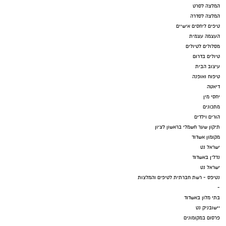
המלצה לסרט
המלצה לסדרה
טיפים ליחסים אישיים
העצמה עצמית
מסלולים לטיולים
טיולים בדרום
עיצוב הבית
טיפוח ואופנה
דיאטה
יחסי מין
מתכונים
הורים וילדים
תיקון שער חשמלי בראשון לציון
מקומון אשדוד
ישראל נט
נדל"ן באשדוד
ישראל נט
נטיפס - רשת חברתית לטיפים והמלצות
-
בתי מלון באשדוד
יישובניק נט
פרסום במקומונים