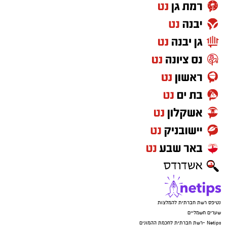
נטיפס רשת חברתית להמלצות
שערים חשמליים
Netips -רשת חברתית לחכמת ההמונים