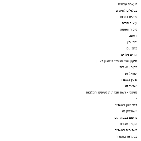
העצמה עצמית
מסלולים לטיולים
טיולים בדרום
עיצוב הבית
טיפוח ואופנה
דיאטה
יחסי מין
מתכונים
הורים וילדים
תיקון שער חשמלי בראשון לציון
מקומון אשדוד
ישראל נט
נדל"ן באשדוד
ישראל נט
נטיפס - רשת חברתית לטיפים והמלצות
-
בתי מלון באשדוד
יישובניק נט
פרסום במקומונים
מקומון אשדוד
משלוחים באשדוד
מסעדות באשדוד