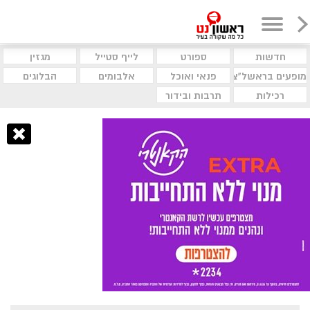
חדשות
ספורט
לייף סטייל
מגזין
מופעים בראשל"צ
פנאי ואוכל
אלבומים
הבלוגים
רכילות
תרבות ובידור