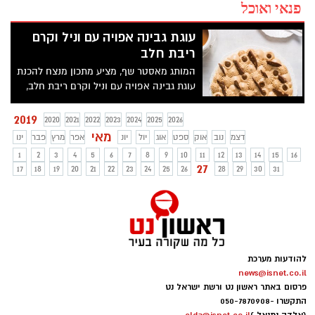
פנאי ואוכל
עוגת גבינה אפויה עם וניל וקרם
ריבת חלב
המותג מאסטר שף, מציע מתכון מנצח להכנת
עוגת גבינה אפויה עם וניל וקרם ריבת חלב,
המשאירה טעם של עוד....
2019
2020
2021
2022
2023
2024
2025
2026
מאי
דצמ
נוב
אוק
ספט
אוג
יול
יונ
אפר
מרץ
פבר
ינו
1
2
3
4
5
6
7
8
9
10
11
12
13
14
15
16
27
17
18
19
20
21
22
23
24
25
26
28
29
30
31
להודעות מערכת
news@isnet.co.il
פרסום באתר ראשון נט ורשת ישראל נט
התקשרו -
050-7870908