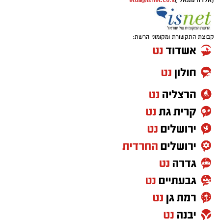
(אלדה נתנאל )
elda@isnet.co.il
קבוצת התקשורת ומקומוני הרשת: