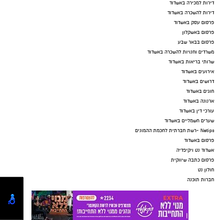
דירות למכירה באשדוד
דירות להשכרה באשדוד
פרסום עסק באשדוד
פרסום באשקלון
פרסום בבאר שבע
משרדים וחנויות להשכרה באשדוד
שרותי בריאות באשדוד
אירועים באשדוד
דרושים באשדוד
חוגים באשדוד
ארנונה באשדוד
עורכי דין באשדוד
שערים חשמליים באשדוד
Netips -רשת חברתית לחכמת ההמונים
פרסום באשדוד
אשדוד נט ויקיפדיה
פרסום כתבה שיווקית
חולון נט
חברות תוכנה