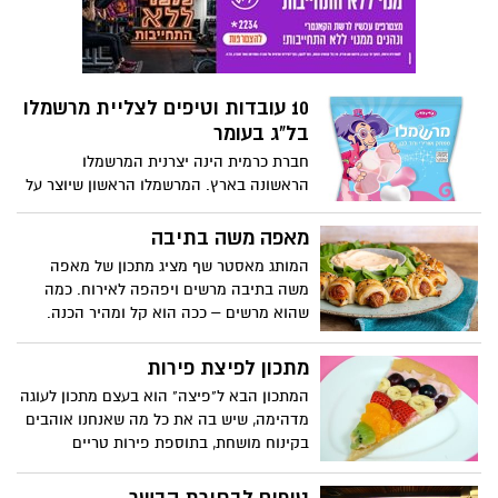
10 עובדות וטיפים לצליית מרשמלו
בל"ג בעומר
חברת כרמית הינה יצרנית המרשמלו
הראשונה בארץ. המרשמלו הראשון שיוצר על
ידי כרמית ב- 1985 היה בצבעי לבן וורוד- וזהו
אחד הממתקים האהובים ביותר על הצרכן
מאפה משה בתיבה
הישראלי עד היום.
המותג מאסטר שף מציג מתכון של מאפה
משה בתיבה מרשים ויפהפה לאירוח. כמה
שהוא מרשים – ככה הוא קל ומהיר הכנה.
מתכון לפיצת פירות
המתכון הבא ל"פיצה" הוא בעצם מתכון לעוגה
מדהימה, שיש בה את כל מה שאנחנו אוהבים
בקינוח מושחת, בתוספת פירות טריים
שהופכים אותה לתענוג מתוק מאין כמוהו. כך
תכינו את פיצת הפירות: