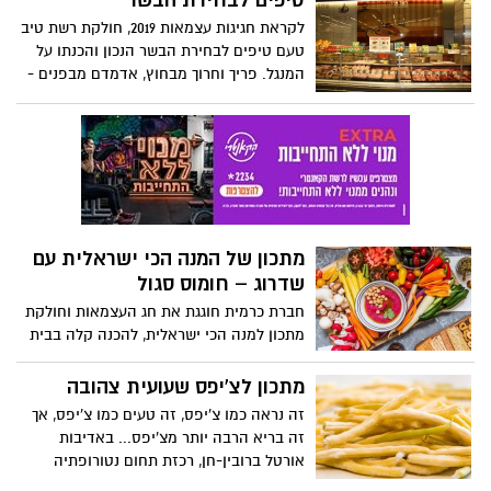
טיפים לבחירת הבשר
לקראת חגיגות עצמאות 2019, חולקת רשת טיב
טעם טיפים לבחירת הבשר הנכון והכנתו על
המנגל. פריך וחרוך מבחוץ, אדמדם מבפנים -
כולנו מכירים את הכלל, אבל איך מגיעים
לדרגת העשייה המדויקת הזאת? הכללים
פשוטים ולמרבה הפלא קלים לביצוע.
מתכון של המנה הכי ישראלית עם
שדרוג – חומוס סגול
חברת כרמית חוגגת את חג העצמאות וחולקת
מתכון למנה הכי ישראלית, להכנה קלה בבית
לארוחת ה"על האש המשפחתי" – חומוס
סגול.
מתכון לצ'יפס שעועית צהובה
זה נראה כמו צ'יפס, זה טעים כמו צ'יפס, אך
זה בריא הרבה יותר מצ'יפס... באדיבות
אורטל ברובין-חן, רכזת תחום נטורופתיה
בכללית רפואה משלימה