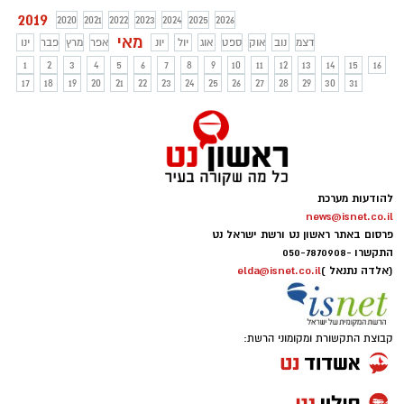
2019
2020
2021
2022
2023
2024
2025
2026
מאי
דצמ
נוב
אוק
ספט
אוג
יול
יונ
אפר
מרץ
פבר
ינו
1
2
3
4
5
6
7
8
9
10
11
12
13
14
15
16
17
18
19
20
21
22
23
24
25
26
27
28
29
30
31
להודעות מערכת
news@isnet.co.il
פרסום באתר ראשון נט ורשת ישראל נט
התקשרו -
050-7870908
(אלדה נתנאל )
elda@isnet.co.il
קבוצת התקשורת ומקומוני הרשת: