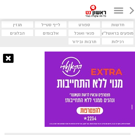
חדשות
ספורט
לייף סטייל
מגזין
מופעים בראשל"צ
פנאי ואוכל
אלבומים
הבלוגים
רכילות
תרבות ובידור