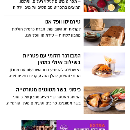
– תפריט מיצים לניקוי רעלים. ומתכון.
המיצים בתפריט מבוססים על מים, ירקות
ופירות טריים כגון: ג'ינג'ר, תפוח עץ, סלק, עלי
תרד, חסה, מלפפון, פטרוזיליה, עלי מנגולד,
טירמיסו וופל אגו
בננה, גזר ועוד. נוסף למרכיבים הקיימים
לקראת חג השבועות, חברת כרמית חולקת
במשקאות ניתן להוסיף מרכיבים נוספים
מתכון לקינוח – טירמיסו וופל אגו.
העשירים בויטמינים כגון: ספירולינה, זרעי
צ'יה, זרעי פשתן, שיבולת שועל ועוד.
המבורגר חלומי עם פטריות
בשילוב איולי כמהין
מי שרוצה להפתיע בחג השבועות עם מתכון
מקורי ומנצח, להלן מנה עיקרית חגיגית ויפה
ומתאימה לשולחן החג: שף אילן פנחס, השף
הראשי של רשת מסעדות ההמבורגר המובילה
כיסוני בשר מטוגנים מטורטייה
BBB, מעניק מתכון להמבורגר חלומי ופטריות
המותג מאסטר שף מציע מתכון של כיסוני
בשילוב איולי כמהין.
בשר מטוגנים, פריכים וטעימים מעלי טורטייה.