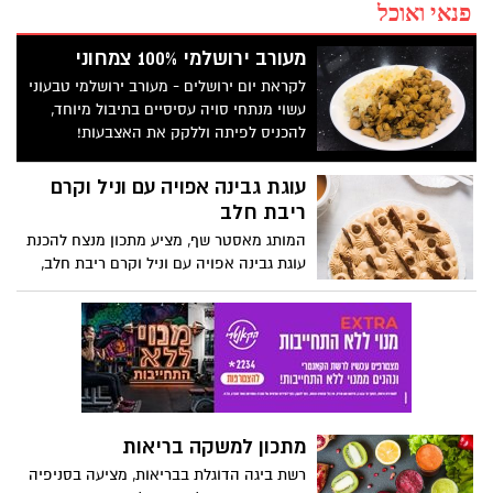
פנאי ואוכל
מעורב ירושלמי 100% צמחוני
לקראת יום ירושלים - מעורב ירושלמי טבעוני
עשוי מנתחי סויה עסיסיים בתיבול מיוחד,
להכניס לפיתה וללקק את האצבעות!
עוגת גבינה אפויה עם וניל וקרם
ריבת חלב
המותג מאסטר שף, מציע מתכון מנצח להכנת
עוגת גבינה אפויה עם וניל וקרם ריבת חלב,
המשאירה טעם של עוד....
מתכון למשקה בריאות
רשת ביגה הדוגלת בבריאות, מציעה בסניפיה