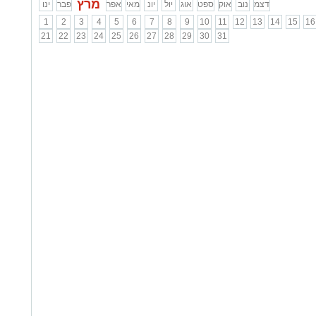
מרץ
דצמ
נוב
אוק
ספט
אוג
יול
יונ
מאי
אפר
פבר
ינו
1
2
3
4
5
6
7
8
9
10
11
12
13
14
15
16
21
22
23
24
25
26
27
28
29
30
31