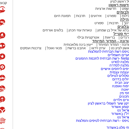
 ראשון לציון
קבוצת
דשות ראשון
שפט
חדשות ארציות
לבומים
ילות
ספורט
אירועים
תרבות
תמונת היום
הילה
נוך
תרבות
ספורט
לוגים
לוג של אייל בן שמחון
טארות עוזי הכהן
בלוגים אורחים
יף סטייל
נדים
בריאות
אטרקציות ובילוי
רונה - המדור המיוחד
רונה - המדור המיוחד
ייעוץ בינה מלאכותית
שון לציון נט
ערוץ וידאו
אהבנו ברשת
פנאי ואוכל
צרכנות ועסקים
יפס רשת חברתית להמלצות
רים חשמליים
-רשת חברתית לחכמת ההמונים
לצה לסרט
מלצה לסדרה
פים ליחסים אישיים
עצמה עצמית
לולים לטיולים
ולים בדרום
צוב הבית
פוח ואופנה
אטה
סי מין
כונים
רים וילדים
קון שער חשמלי בראשון לציון
ומון אשדוד
ראל נט
ל"ן באשדוד
ראל נט
יפס - רשת חברתית לטיפים והמלצות
י מלון באשדוד