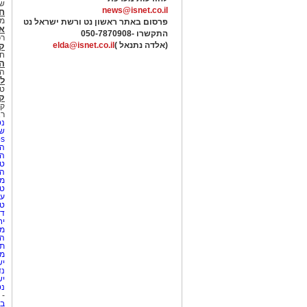
של
news@isnet.co.il
ח
מ
פרסום באתר ראשון נט ורשת ישראל נט
א
התקשרו -
050-7870908
רכ
(אלדה נתנאל )
elda@isnet.co.il
ק
חי
הב
הב
לי
טר
קו
קו
רא
נט
שע
Netips 
המ
ה
טי
ה
מס
טי
עי
טי
די
יח
מת
הו
תי
מק
יש
נד
יש
נט
-
בת