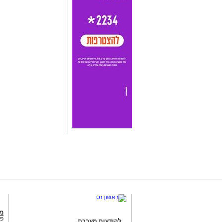
מג
פנ
להודעות מערכת