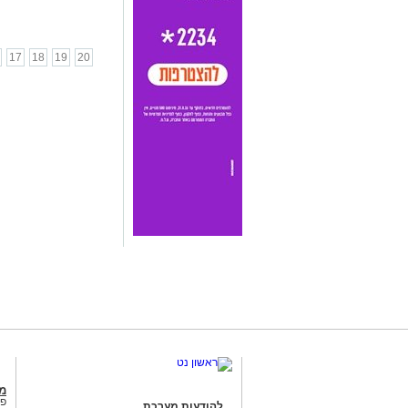
17
18
19
20
מג
פנ
להודעות מערכת