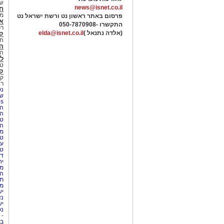
של
news@isnet.co.il
ח
מ
פרסום באתר ראשון נט ורשת ישראל נט
א
התקשרו -
050-7870908
רכ
(אלדה נתנאל )
elda@isnet.co.il
ק
חי
הב
הב
לי
טר
קו
קו
רא
נט
שע
Netips 
המ
ה
טי
ה
מס
טי
עי
טי
די
יח
מת
הו
תי
מק
יש
נד
יש
נט
-
בת