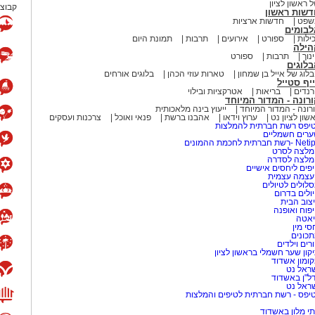
 ראשון לציון
קבוצת
דשות ראשון
שפט
חדשות ארציות
לבומים
ילות
ספורט
אירועים
תרבות
תמונת היום
הילה
נוך
תרבות
ספורט
לוגים
לוג של אייל בן שמחון
טארות עוזי הכהן
בלוגים אורחים
יף סטייל
נדים
בריאות
אטרקציות ובילוי
רונה - המדור המיוחד
רונה - המדור המיוחד
ייעוץ בינה מלאכותית
שון לציון נט
ערוץ וידאו
אהבנו ברשת
פנאי ואוכל
צרכנות ועסקים
יפס רשת חברתית להמלצות
רים חשמליים
-רשת חברתית לחכמת ההמונים
לצה לסרט
מלצה לסדרה
פים ליחסים אישיים
עצמה עצמית
לולים לטיולים
ולים בדרום
צוב הבית
פוח ואופנה
אטה
סי מין
כונים
רים וילדים
קון שער חשמלי בראשון לציון
ומון אשדוד
ראל נט
ל"ן באשדוד
ראל נט
יפס - רשת חברתית לטיפים והמלצות
י מלון באשדוד