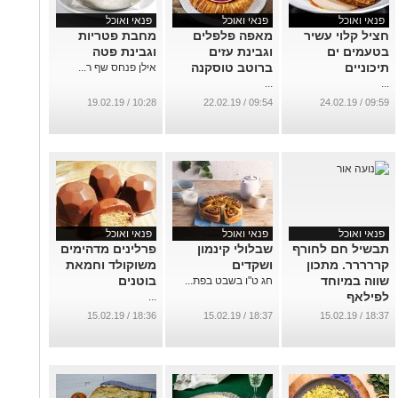
פנאי ואוכל
פנאי ואוכל
פנאי ואוכל
חציל קלוי עשיר
מאפה פלפלים
מחבת פטריות
בטעמים ים
וגבינת עזים
וגבינת פטה
תיכוניים
ברוטב טוסקנה
אילן פנחס שף ר...
...
...
10:28 / 19.02.19
09:54 / 22.02.19
09:59 / 24.02.19
פנאי ואוכל
פנאי ואוכל
פנאי ואוכל
תבשיל חם לחורף
שבלולי קינמון
פרלינים מדהימים
קררררר. מתכון
ושקדים
משוקולד וחמאת
שווה במיוחד
בוטנים
חג ט"ו בשבט בפת...
לפילאף
...
...
18:36 / 15.02.19
18:37 / 15.02.19
18:37 / 15.02.19