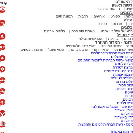
 ראשון לציון
קבוצת
דשות ראשון
שפט
חדשות ארציות
לבומים
ילות
ספורט
אירועים
תרבות
תמונת היום
הילה
נוך
תרבות
ספורט
לוגים
לוג של אייל בן שמחון
טארות עוזי הכהן
בלוגים אורחים
יף סטייל
נדים
בריאות
אטרקציות ובילוי
רונה - המדור המיוחד
רונה - המדור המיוחד
ייעוץ בינה מלאכותית
שון לציון נט
ערוץ וידאו
אהבנו ברשת
פנאי ואוכל
צרכנות ועסקים
יפס רשת חברתית להמלצות
רים חשמליים
-רשת חברתית לחכמת ההמונים
לצה לסרט
מלצה לסדרה
פים ליחסים אישיים
עצמה עצמית
לולים לטיולים
ולים בדרום
צוב הבית
פוח ואופנה
אטה
סי מין
כונים
רים וילדים
קון שער חשמלי בראשון לציון
ומון אשדוד
ראל נט
ל"ן באשדוד
ראל נט
יפס - רשת חברתית לטיפים והמלצות
י מלון באשדוד