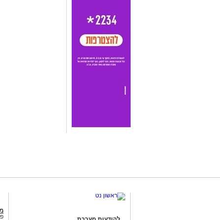
מג
פנ
להודעות מערכת