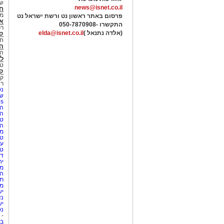
של
news@isnet.co.il
ח
מ
פרסום באתר ראשון נט ורשת ישראל נט
א
התקשרו -
050-7870908
רכ
(אלדה נתנאל )
elda@isnet.co.il
ק
חי
הב
הב
לי
טר
קו
קו
רא
נט
שע
Netips 
המ
ה
טי
ה
מס
טי
עי
טי
די
יח
מת
הו
תי
מק
יש
נד
יש
נט
-
בת