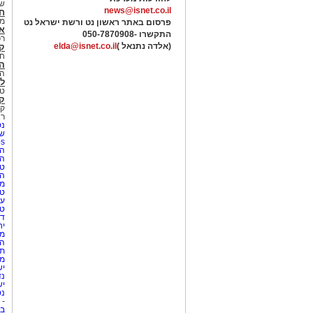
של
news@isnet.co.il
ח
מ
פרסום באתר ראשון נט ורשת ישראל נט
א
התקשרו -
050-7870908
רכ
(אלדה נתנאל )
elda@isnet.co.il
ק
חי
הב
הב
לי
טר
קו
קו
רא
נט
שע
Netips 
המ
ה
טי
ה
מס
טי
עי
טי
די
יח
מת
הו
תי
מק
יש
נד
יש
נט
-
בת