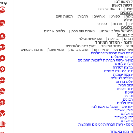
 ראשון לציון
קבוצת
דשות ראשון
שפט
חדשות ארציות
לבומים
ילות
ספורט
אירועים
תרבות
תמונת היום
הילה
נוך
תרבות
ספורט
לוגים
לוג של אייל בן שמחון
טארות עוזי הכהן
בלוגים אורחים
יף סטייל
נדים
בריאות
אטרקציות ובילוי
רונה - המדור המיוחד
רונה - המדור המיוחד
ייעוץ בינה מלאכותית
שון לציון נט
ערוץ וידאו
אהבנו ברשת
פנאי ואוכל
צרכנות ועסקים
יפס רשת חברתית להמלצות
רים חשמליים
-רשת חברתית לחכמת ההמונים
לצה לסרט
מלצה לסדרה
פים ליחסים אישיים
עצמה עצמית
לולים לטיולים
ולים בדרום
צוב הבית
פוח ואופנה
אטה
סי מין
כונים
רים וילדים
קון שער חשמלי בראשון לציון
ומון אשדוד
ראל נט
ל"ן באשדוד
ראל נט
יפס - רשת חברתית לטיפים והמלצות
י מלון באשדוד