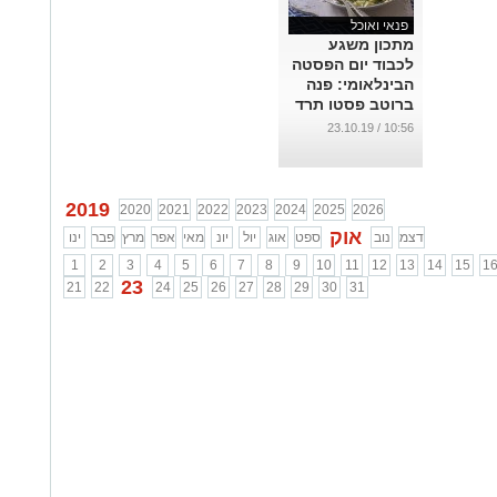
פנאי ואוכל
מתכון משגע
לכבוד יום הפסטה
הבינלאומי: פנה
ברוטב פסטו תרד
ושמנת
10:56 / 23.10.19
...
2019
2020
2021
2022
2023
2024
2025
2026
אוק
דצמ
נוב
ספט
אוג
יול
יונ
מאי
אפר
מרץ
פבר
ינו
1
2
3
4
5
6
7
8
9
10
11
12
13
14
15
1
23
21
22
24
25
26
27
28
29
30
31