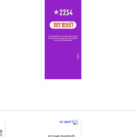
מג
פנ
להודעות מערכת