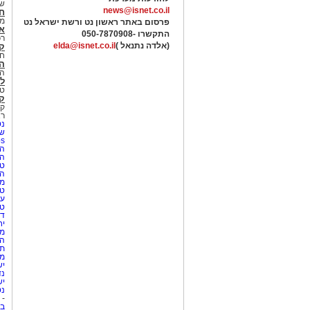
של
news@isnet.co.il
ח
מ
פרסום באתר ראשון נט ורשת ישראל נט
א
התקשרו -
050-7870908
רכ
(אלדה נתנאל )
elda@isnet.co.il
ק
חי
הב
הב
לי
טר
קו
קו
רא
נט
שע
Netips 
המ
ה
טי
ה
מס
טי
עי
טי
די
יח
מת
הו
תי
מק
יש
נד
יש
נט
-
בת