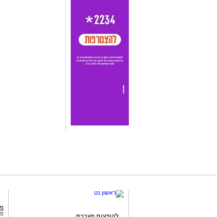
מג
פנ
להודעות מערכת