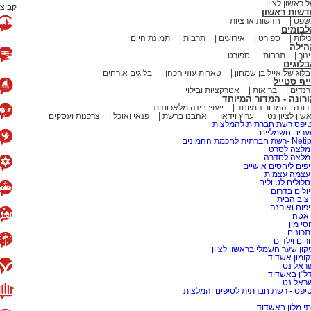
 ראשון לציון
קבוצת
דשות ראשון
שפט
חדשות ארציות
לבומים
ילות
ספורט
אירועים
תרבות
תמונת היום
הילה
נוך
תרבות
ספורט
לוגים
לוג של אייל בן שמחון
טארות עוזי הכהן
בלוגים אורחים
יף סטייל
נדים
בריאות
אטרקציות ובילוי
רונה - המדור המיוחד
רונה - המדור המיוחד
ייעוץ בינה מלאכותית
שון לציון נט
ערוץ וידאו
אהבנו ברשת
פנאי ואוכל
צרכנות ועסקים
יפס רשת חברתית להמלצות
רים חשמליים
-רשת חברתית לחכמת ההמונים
לצה לסרט
מלצה לסדרה
פים ליחסים אישיים
עצמה עצמית
לולים לטיולים
ולים בדרום
צוב הבית
פוח ואופנה
אטה
סי מין
כונים
רים וילדים
קון שער חשמלי בראשון לציון
ומון אשדוד
ראל נט
ל"ן באשדוד
ראל נט
יפס - רשת חברתית לטיפים והמלצות
י מלון באשדוד