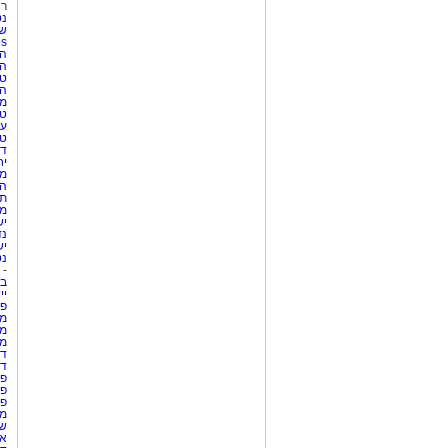
רא
נט
שע
Netips 
המ
ה
טי
ה
מס
טי
עי
טי
די
יח
מת
הו
תי
מק
יש
נד
יש
נט
-
בת
יי
פר
מק
מש
מס
די
די
פר
פר
פר
מש
שר
אי