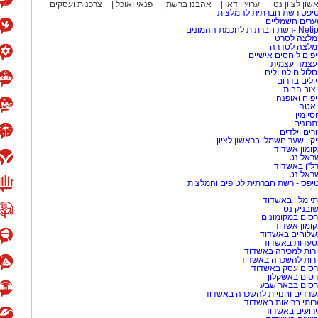
שון לציון נט
ערוץ וידאו
אהבנו ברשת
פנאי ואוכל
צרכנות ועסקים
יפס רשת חברתית להמלצות
רים חשמליים
-רשת חברתית לחכמת ההמונים
לצה לסרט
מלצה לסדרה
פים ליחסים אישיים
עצמה עצמית
לולים לטיולים
ולים בדרום
צוב הבית
פוח ואופנה
אטה
סי מין
כונים
רים וילדים
קון שער חשמלי בראשון לציון
ומון אשדוד
ראל נט
ל"ן באשדוד
ראל נט
יפס - רשת חברתית לטיפים והמלצות
י מלון באשדוד
שובניק נט
סום במקומונים
ומון אשדוד
לוחים באשדוד
עדות באשדוד
רות למכירה באשדוד
רות להשכרה באשדוד
סום עסק באשדוד
סום באשקלון
סום בבאר שבע
רדים וחנויות להשכרה באשדוד
ותי בריאות באשדוד
רועים באשדוד