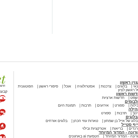
זין ראשון
אי
בלוגים
צרכנות
אסטרולוגיה
אוכל
סיפורי ראשון
הפוטוגנית
 ראשון לציון
קבוצת
דשות ראשון
שפט
חדשות ארציות
לבומים
ילות
ספורט
אירועים
תרבות
תמונת היום
הילה
נוך
תרבות
ספורט
לוגים
לוג של אייל בן שמחון
טארות עוזי הכהן
בלוגים אורחים
יף סטייל
נדים
בריאות
אטרקציות ובילוי
רונה - המדור המיוחד
רונה - המדור המיוחד
הטמעת ai בארגונים