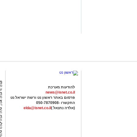
מג
פנ
להודעות מערכת
של
news@isnet.co.il
ח
מ
פרסום באתר ראשון נט ורשת ישראל נט
א
התקשרו -
050-7870908
רכ
(אלדה נתנאל )
elda@isnet.co.il
ק
חי
הב
הב
לי
טר
קו
קו