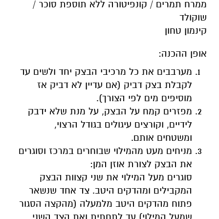
ממרח תמרים / קונפיטורה ללא תוספת סוכר /
שוקולד
קינמון טחון
אופן ההכנה:
מערבבים את כל מרכיבי הבצק יחד ולשים עד
לקבלת בצק דביק (אם עדיין לא דביק אז
מוסיפים מים לפי הצורך).
מפזרים קמח על הבצק, על מנת שלא ידבק
לידיים, וקורצים עיגולים בגודל הרצוי,
ומשטחים אותם.
מניחים מעט מהמילוי שבוחרים במרכז וסוגרים
את הבצק לצורת אוזן המן:
סוגרים מעל המילוי את שני קצוות הבצק
המקבילים ומהדקים היטב. צד אחד שנשאר
פתוח מהדקים היטב מלמעלה (מהקצה הסגור
שמעל המילוי) עד לתחתית ואת הצד השני