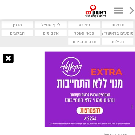
חדשות
ספורט
לייף סטייל
מגזין
מופעים בראשל"צ
פנאי ואוכל
אלבומים
הבלוגים
רכילות
תרבות ובידור