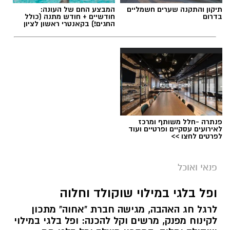
תיקון והתקנה שערים חשמליים
המבצע החם של העונה:
בדרום
חודשיים + חודש מתנה (כולל
החגים!) בקאנטרי ראשון לציון
פנתרה -חלל משותף ומרכז
לאירועים עסקיים ופרטיים ועוד
לפרטים לחצו >>
ai
מצרכים (ל-2 מנות)
פנאי ואוכל
4 ביצים
ופל בלגי במילוי שוקולד וחלוה
½ פלפל אדום, חתוך לקוביות קטנות
לרגל חג האהבה, מגישה חברת "אחוה" מתכון
½ פלפל צהוב, חתוך לקוביות קטנות
לקינוח מפנק, מרשים וקל להכנה: ופל בלגי במילוי
¼ פלפל ירוק, חתוך לקוביות קטנות