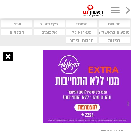
חדשות
ספורט
לייף סטייל
מגזין
מופעים בראשל"צ
פנאי ואוכל
אלבומים
הבלוגים
רכילות
תרבות ובידור