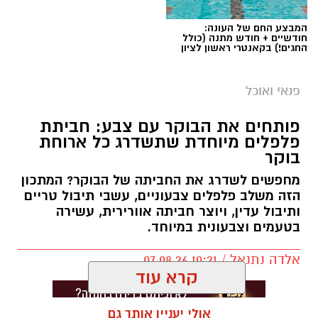
המבצע החם של העונה:
חודשיים + חודש מתנה (כולל
החגים!) בקאנטרי ראשון לציון
פנאי ואוכל
פותחים את הבוקר עם צבע: חביתת
פלפלים מיוחדת שתשדרג כל ארוחת
בוקר
מחפשים לשדרג את החביתה של הבוקר? המתכון
הזה משלב פלפלים צבעוניים, עשבי תיבול טריים
ותיבול עדין, ויוצר חביתה אוורירית, עשירה
בטעמים וצבעונית במיוחד.
אלדה נתנאל / 10:21 07.08.26
קרא עוד
אולי יעניין אותך גם