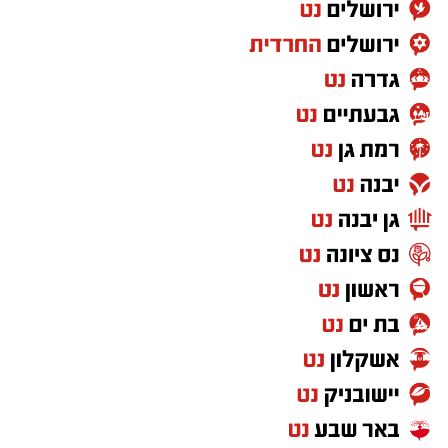
מטגנים את הבצל במשך כ-2 דקות.
מוסיפים את קוביות הפלפלים ומקפיצים 3–4
דקות, עד שהן מתרככות אך נשארות מעט
פריכות.
בקערה טורפים את הביצים עם המלח,
הפלפל, הפפריקה והכורכום.
מוסיפים את עשבי התיבול ואת הגבינה (אם
משתמשים) ומערבבים.
יוצקים את תערובת הביצים למחבת מעל
הפלפלים.
מנמיכים את האש, מכסים ומבשלים כ-4
דקות.
מקפלים את החביתה ומגישים חמה.
טיפ לשדרוג
אפשר להוסיף: