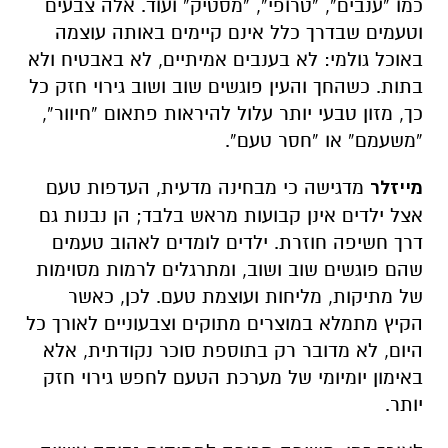
כמו “ענבים”, “טרופי”, “מסטיק” ועוד. אלה צבעים
וטעמים שבדרך כלל אינם קיימים באותה עוצמה
באוכל גולמי: לא בענבים אמיתיים, לא באבטיח ולא
בתות. כשהחך והעין פוגשים שוב ושוב גירוי חזק כל
כך, מזון טבעי יותר עלול להיראות פתאום “חיוור”,
“משעמם” או “חסר טעם”.
מייזלר
מדגישה כי מבחינה מדעית, העדפות טעם
אצל ילדים אינן קבועות מראש בלבד; הן נבנות גם
דרך חשיפה חוזרת. ילדים לומדים לאהוב טעמים
שהם פוגשים שוב ושוב, ומתרגלים לרמות מסוימות
של מתיקות, מליחות ועוצמת טעם. לכן, כאשר
הקיץ מתמלא במוצרים מתוקים וצבעוניים לאורך כל
היום, לא מדובר רק בתוספת סוכר נקודתית, אלא
באימון יומיומי של מערכת הטעם לחפש גירוי חזק
יותר.