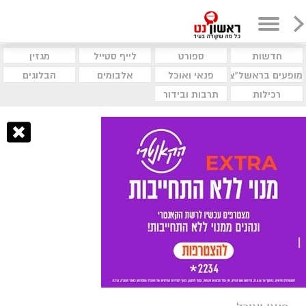
חדשות
ספורט
לייף סטייל
מגזין
מופעים בראשל"צ
פנאי ואוכל
אלבומים
הבלוגים
רכילות
תרבות ובידור