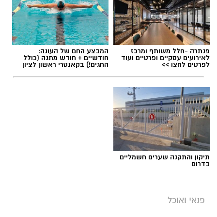
תגים:
חביתת ירק
פנתרה -חלל משותף ומרכז
המבצע החם של העונה:
לאירועים עסקיים ופרטיים ועוד
חודשיים + חודש מתנה (כולל
לפרטים לחצו >>
החגים!) בקאנטרי ראשון לציון
תיקון והתקנה שערים חשמליים
בדרום
ai
מצרכים (ל-2 מנות)
פנאי ואוכל
4 ביצים