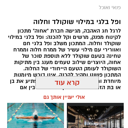
מצרכים (ל-2 מנות)
פנאי ואוכל
4 ביצים
ופל בלגי במילוי שוקולד וחלוה
½ פלפל אדום, חתוך לקוביות קטנות
לרגל חג האהבה, מגישה חברת "אחוה" מתכון
½ פלפל צהוב, חתוך לקוביות קטנות
לקינוח מפנק, מרשים וקל להכנה: ופל בלגי במילוי
¼ פלפל ירוק, חתוך לקוביות קטנות
שוקולד וחלוה. המתכון משלב ופל בלגי חם
½ בצל קטן קצוץ דק (לא חובה)
ואוורירי עם מילוי עשיר של ממרח חלוה וממרח
2 כפות פטרוזיליה קצוצה
טחינה בטעם שוקולד ללא תוספת סוכר של
אחוה, היוצרים שילוב טעמים מענג בין מתיקות
2 כפות עירית קצוצה
השוקולד לעומק הטעם הייחודי של החלוה.
2 כפות גבינה בולגרית מפוררת (לא חובה)
המתכון פשוט ומהיר להכנה, אינו דורש מיומנות
½ כפית פפריקה מתוקה
מיוחדת ומתאים לכל מי שמעוניין להפתיע את בן
קרא עוד
קורט כורכום (לצבע)
או בת הזוג במחווה מתוקה ומיוחדת. בין אם
מדובר בארוחת בוקר מפנקת, קינוח לארוחה
מלח ופלפל שחור לפי הטעם
אולי יעניין אותך גם
רומנטית או פינוק זוגי בסוף היום, הוופל הבלגי
כפית חמאה וכפית שמן זית לטיגון
בטעם שוקולד וחלוה יהפוך כל רגע לחגיגה של
אהבה. ט"ו באב שמח!
אופן ההכנה
יחצ / 09:09 26.07.26