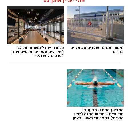
אולי יעניין אותך גם
תגים:
חביתת ירק
תיקון והתקנה שערים חשמליים
פנתרה -חלל משותף ומרכז
בדרום
לאירועים עסקיים ופרטיים ועוד
לפרטים לחצו >>
המבצע החם של העונה:
חודשיים + חודש מתנה (כולל
החגים!) בקאנטרי ראשון לציון
ai