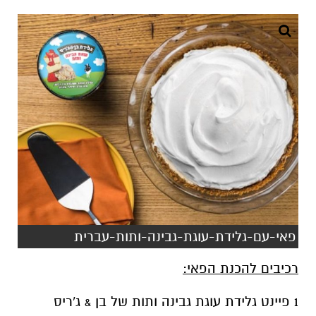
פאי-עם-גלידת-עוגת-גבינה-ותות-עברית
רכיבים להכנת הפאי:
1 פיינט גלידת עוגת גבינה ותות של בן & ג'ריס