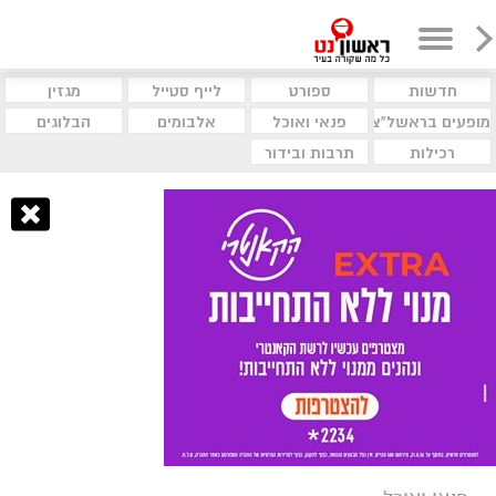
חדשות
ספורט
לייף סטייל
מגזין
מופעים בראשל"צ
פנאי ואוכל
אלבומים
הבלוגים
רכילות
תרבות ובידור