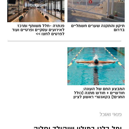
תגים:
חביתת ירק
תיקון והתקנה שערים חשמליים
פנתרה -חלל משותף ומרכז
בדרום
לאירועים עסקיים ופרטיים ועוד
לפרטים לחצו >>
המבצע החם של העונה:
חודשיים + חודש מתנה (כולל
החגים!) בקאנטרי ראשון לציון
ai
מצרכים (ל-2 מנות)
פנאי ואוכל
4 ביצים
ופל בלגי במילוי שוקולד וחלוה