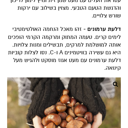
עסו את העלים עם מעט שמן זית ומיץ לימון לריכוך
והדגשת הטעם הטבעי. מצוין בשילוב עם ירקות
שורש צלויים.
דלעת ערמונים -
זהו מאכל הנחמה האולטימטיבי
לימים קרים. טעמה המתוק ומרקמה הקרמי הופכים
אותה למושלמת למרקים, תבשילים ומנות צלויות.
היא גם עשירה בוויטמינים A ו-C. נסו לצלות קוביות
דלעת ערמונים עם מעט אגוז מוסקט ולהגיש מעל
קינואה.