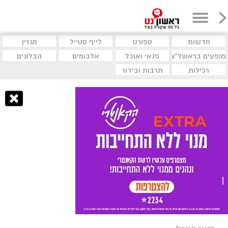
חדשות
ספורט
לייף סטייל
מגזין
מופעים בראשל"צ
פנאי ואוכל
אלבומים
הבלוגים
רכילות
תרבות ובידור