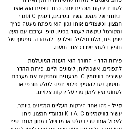
כרוב ניצנים -
למרות שלעיתים נדחק הצידה
לטובת ירקות מוכרים יותר, כרוב ניצנים הוא אוצר
תזונתי של ממש. עשיר בסיבים, ויטמין C ונוגדי
חמצון, וכשצולים אותו נכון הוא מפתח מעטה פריך
ומקורמל שקשה לעמוד בפניו. טיפ: ערבבו עם מעט
שמן זית, מלח ופלפל, וצלו עד להזהבה. טפטוף של
חומץ בלסמי ישדרג את הטעם.
פירות הדר -
החורף הוא העונה המושלמת
לתפוזים, אשכוליות, לימונים וליים. פירות ההדר
עשירים בוויטמין C, מרעננים ומחזקים את מערכת
החיסון. נסו להוסיף פלחי תפוז לסלט חורפי או
לסחוט מיץ לימון טרי על ירקות צלויים.
קייל -
זהו אחד הירקות העליים המזינים ביותר.
עשיר בוויטמינים A, C ו-K ובנוגדי חמצון. ניתן
לאכול אותו טרי בסלט או מבושל במגוון מנות. טיפ: