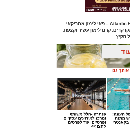
הגרסה ביתית מוצלחת של Atlantic Beach Pie – פאי לימון אמריקאי
קרים, קרם לימון עשיר וקצפת.
 הקיץ
וד
ן אותך גם
 העונה:
פנתרה -חלל משותף
דש מתנה
ומרכז לאירועים עסקיים
 בקאנטרי
ופרטיים ועוד לפרטים
 תוספת סוכר של "אחוה
"
לחצו >>