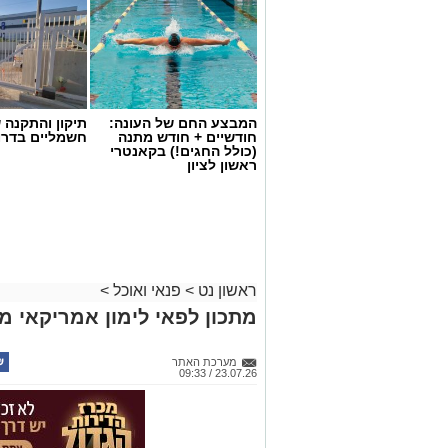
המבצע החם של העונה:
תיקון והתקנה 
חודשיים + חודש מתנה
חשמליים בדרו
(כולל החגים!) בקאנטרי
ראשון לציון
ראשון נט
>
פנאי ואוכל
>
מתכון לפאי לימון אמריקאי מ
מערכת האתר
23.07.26 / 09:33
ופל בלגי במילוי שוקולד וחלוה צילום הדס
מצרכים (לכ-4 ופלים גדולים
):