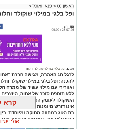
ראשון נט
>
פנאי ואוכל
>
ופל בלגי במילוי שוקולד וחלוה
יחצ
26.07.26 / 09:09
תגים:
ופל בלגי במילוי שוקולד וחלוה
לרגל חג האהבה, מגישה חברת "אחוה"
להכנה: ופל בלגי במילוי שוקולד וחלו
ואוורירי עם מילוי עשיר של ממרח ח
ללא תוספת סוכר של אחוה, היוצרים 
השוקולד לעומק הטעם הייחודי של הח
קרא ע
אינו דורש מיומנות מיוחדת ומתאים לכ
בת הזוג במחווה מתוקה ומיוחדת. בין
קינוח לארוחה רומנטית או פינוק זוגי
אולי יעניי
שוקולד וחלוה יהפוך כל רגע לחגיגה 