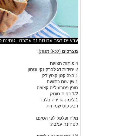
עראייס דגים עם טחינה עמבה - טחינה טו
מצרכים
(לכ-8 מנות)
:
4 פיתות חצויות
2 יחידות דג לברק נקי וטחון
1 בצל קטן קצוץ דק
1 שן שום כתושה
חופן פטרוזיליה קצוצה
1/2 כפית סומק
1 לימון- גרידה בלבד
רבע כוס שמן זית
מלח ופלפל לפי הטעם
לטחינה עמבה
: