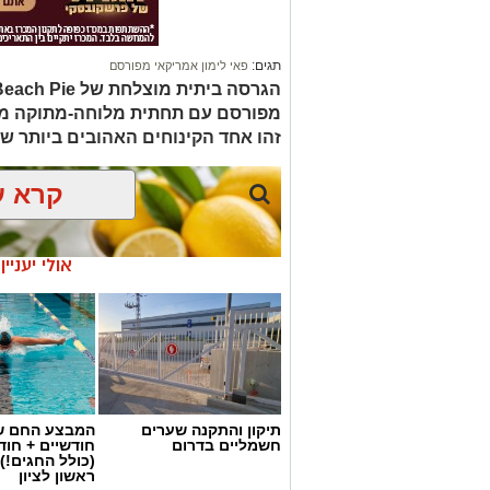
1 ו-1/2 כוסות קמח
תגים:
פאי לימון אמריקאי מפורסם
2 ביצים
מפורסם עם תחתית מלוחה-מתוקה מקר
1 כף סוכר
זהו אחד הקינוחים האהובים ביותר של
1 כפית תמצית וניל
קרא ע
1/4 כוס שמן (או חמאה מומסת)
1 כוס חלב
אולי יעניי
1 כף אבקת אפייה
קורט מלח
למילוי
:
1/2 כוס
ממרח חלוה של "אחוה"
תיקון והתקנה שערים
המבצע החם של
חשמליים בדרום
חודשיים + חו
(כולל החגים!)
1/2 כוס
ממרח טחינה בטעם שוקולד ללא
ראשון לציון