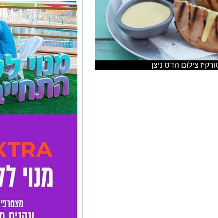
רקיז צילום הדס ניצן