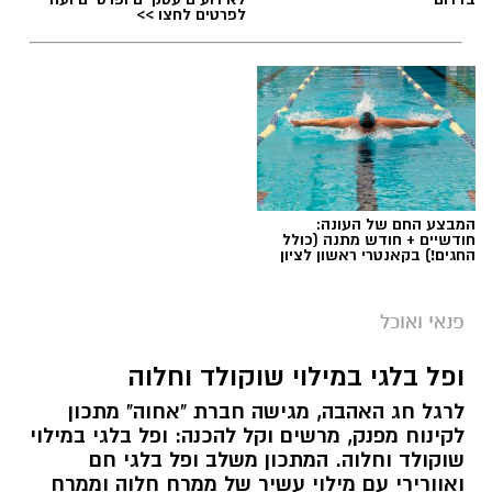
לפרטים לחצו >>
המבצע החם של העונה:
חודשיים + חודש מתנה (כולל
החגים!) בקאנטרי ראשון לציון
ai
מצרכים (ל-2 מנות)
פנאי ואוכל
4 ביצים
ופל בלגי במילוי שוקולד וחלוה
½ פלפל אדום, חתוך לקוביות קטנות
לרגל חג האהבה, מגישה חברת "אחוה" מתכון
½ פלפל צהוב, חתוך לקוביות קטנות
לקינוח מפנק, מרשים וקל להכנה: ופל בלגי במילוי
¼ פלפל ירוק, חתוך לקוביות קטנות
שוקולד וחלוה. המתכון משלב ופל בלגי חם
½ בצל קטן קצוץ דק (לא חובה)
ואוורירי עם מילוי עשיר של ממרח חלוה וממרח