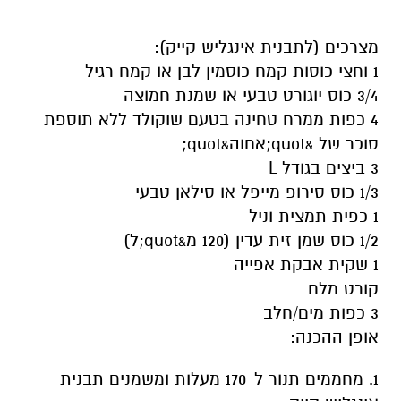
מצרכים (לתבנית אינגליש קייק):
1 וחצי כוסות קמח כוסמין לבן או קמח רגיל
3/4 כוס יוגורט טבעי או שמנת חמוצה
4 כפות ממרח טחינה בטעם שוקולד ללא תוספת
סוכר של &quot;אחוה&quot;
3 ביצים בגודל L
1/3 כוס סירופ מייפל או סילאן טבעי
1 כפית תמצית וניל
1/2 כוס שמן זית עדין (120 מ&quot;ל)
1 שקית אבקת אפייה
קורט מלח
3 כפות מים/חלב
אופן ההכנה:
1. מחממים תנור ל-170 מעלות ומשמנים תבנית