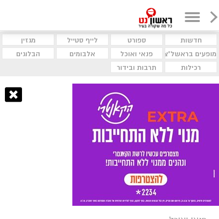
חדשות
ספורט
לייף סטייל
מגזין
מופעים בראשל"צ
פנאי ואוכל
אלבומים
הבלוגים
רכילות
תרבות ובידור