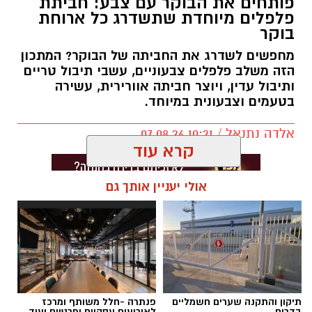
פותחים את הבוקר עם צבע: חביתת
פלפלים מיוחדת שתשדרג כל ארוחת
בוקר
מחפשים לשדרג את החביתה של הבוקר? המתכון
הזה משלב פלפלים צבעוניים, עשבי תיבול טריים
ותיבול עדין, ויוצר חביתה אוורירית, עשירה
בטעמים וצבעונית במיוחד.
אלדה נתנאל / 10:21 07.08.26
קרא עוד
אולי יעניין אותך גם
תגים:
חביתת ירק
תיקון והתקנה שערים חשמליים
פנתרה -חלל משותף ומרכז
בדרום
לאירועים עסקיים ופרטיים ועוד