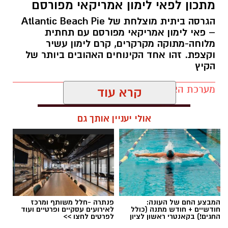
מתכון לפאי לימון אמריקאי מפורסם
הגרסה ביתית מוצלחת של Atlantic Beach Pie
– פאי לימון אמריקאי מפורסם עם תחתית
מלוחה-מתוקה מקרקרים, קרם לימון עשיר
ופל בלגי במילוי שוקולד וחלוה צילום הדס ניצן
וקצפת. זהו אחד הקינוחים האהובים ביותר של
הקיץ
מצרכים (לכ-4 ופלים גדולים
):
מערכת האתר / 09:33 23.07.26
1 ו-1/2 כוסות קמח
קרא עוד
2 ביצים
אולי יעניין אותך גם
1 כף סוכר
1 כפית תמצית וניל
תגים:
פאי לימון אמריקאי מפורסם
1/4 כוס שמן (או חמאה מומסת)
1 כוס חלב
המבצע החם של העונה:
פנתרה -חלל משותף ומרכז