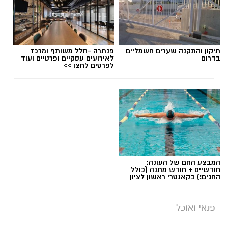
יחצ / 09:09 26.07.26
תיקון והתקנה שערים חשמליים
פנתרה -חלל משותף ומרכז
בדרום
לאירועים עסקיים ופרטיים ועוד
לפרטים לחצו >>
תגים:
ופל בלגי במילוי שוקולד וחלוה
המבצע החם של העונה:
חודשיים + חודש מתנה (כולל
החגים!) בקאנטרי ראשון לציון
פנאי ואוכל