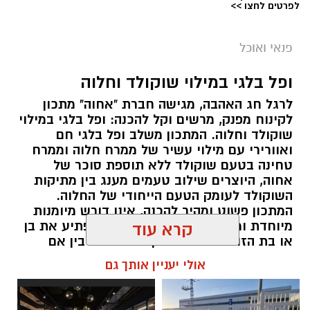
לפרטים לחצו >>
פנאי ואוכל
ופל בלגי במילוי שוקולד וחלוה
לרגל חג האהבה, מגישה חברת "אחוה" מתכון
לקינוח מפנק, מרשים וקל להכנה: ופל בלגי במילוי
שוקולד וחלוה. המתכון משלב ופל בלגי חם
ואוורירי עם מילוי עשיר של ממרח חלוה וממרח
טחינה בטעם שוקולד ללא תוספת סוכר של
אחוה, היוצרים שילוב טעמים מענג בין מתיקות
השוקולד לעומק הטעם הייחודי של החלוה.
המתכון פשוט ומהיר להכנה, אינו דורש מיומנות
מיוחדת ומתאים לכל מי שמעוניין להפתיע את בן
קרא עוד
או בת הזוג במחווה מתוקה ומיוחדת. בין אם
מדובר בארוחת בוקר מפנקת, קינוח לארוחה
אולי יעניין אותך גם
רומנטית או פינוק זוגי בסוף היום, הוופל הבלגי
בטעם שוקולד וחלוה יהפוך כל רגע לחגיגה של
אהבה. ט"ו באב שמח!