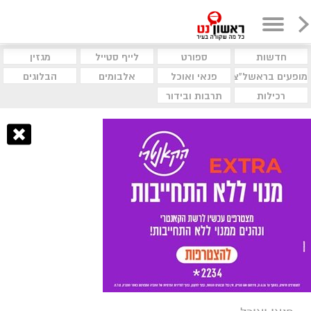
חדשות
ספורט
לייף סטייל
מגזין
מופעים בראשל"צ
פנאי ואוכל
אלבומים
הבלוגים
רכילות
תרבות ובידור