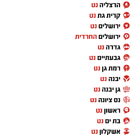
1/4 כוס שמן (או חמאה מומסת)
יש לכם מידע חשוב שטרם נחשף? צילומים מאירוע
1 כוס חלב
חדשותי? מצאתם טעות בכתבה? נשמח שתשתפו
אותנו
1 כף אבקת אפייה
קורט מלח
למילוי
:
1/2 כוס
ממרח חלוה של "אחוה"
1/2 כוס
ממרח טחינה בטעם שוקולד ללא תוספת
סוכר של "אחוה
"
אופן ההכנה
: