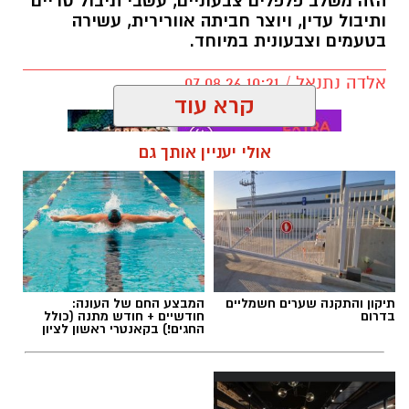
הזה משלב פלפלים צבעוניים, עשבי תיבול טריים
ותיבול עדין, ויוצר חביתה אוורירית, עשירה
בטעמים וצבעונית במיוחד.
אלדה נתנאל / 10:21 07.08.26
קרא עוד
אולי יעניין אותך גם
תגים:
חביתת ירק
תיקון והתקנה שערים חשמליים
המבצע החם של העונה:
בדרום
חודשיים + חודש מתנה (כולל
החגים!) בקאנטרי ראשון לציון