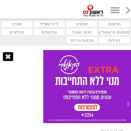
חדשות
ספורט
לייף סטייל
מגזין
מופעים בראשל"צ
פנאי ואוכל
אלבומים
הבלוגים
רכילות
תרבות ובידור