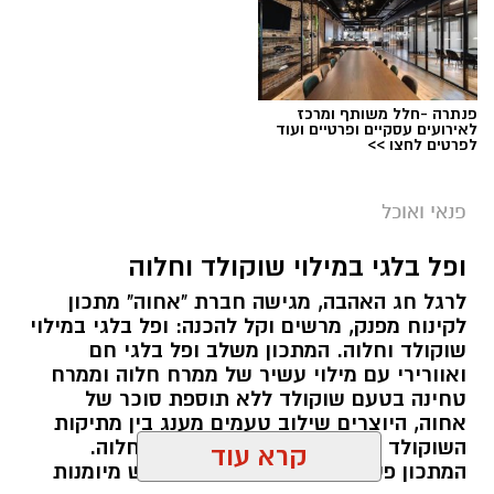
פנתרה -חלל משותף ומרכז
לאירועים עסקיים ופרטיים ועוד
לפרטים לחצו >>
ai
מצרכים (ל-2 מנות)
פנאי ואוכל
4 ביצים
ופל בלגי במילוי שוקולד וחלוה
½ פלפל אדום, חתוך לקוביות קטנות
לרגל חג האהבה, מגישה חברת "אחוה" מתכון
½ פלפל צהוב, חתוך לקוביות קטנות
לקינוח מפנק, מרשים וקל להכנה: ופל בלגי במילוי
¼ פלפל ירוק, חתוך לקוביות קטנות
שוקולד וחלוה. המתכון משלב ופל בלגי חם
½ בצל קטן קצוץ דק (לא חובה)
ואוורירי עם מילוי עשיר של ממרח חלוה וממרח
2 כפות פטרוזיליה קצוצה
טחינה בטעם שוקולד ללא תוספת סוכר של
אחוה, היוצרים שילוב טעמים מענג בין מתיקות
2 כפות עירית קצוצה
השוקולד לעומק הטעם הייחודי של החלוה.
2 כפות גבינה בולגרית מפוררת (לא חובה)
המתכון פשוט ומהיר להכנה, אינו דורש מיומנות
½ כפית פפריקה מתוקה