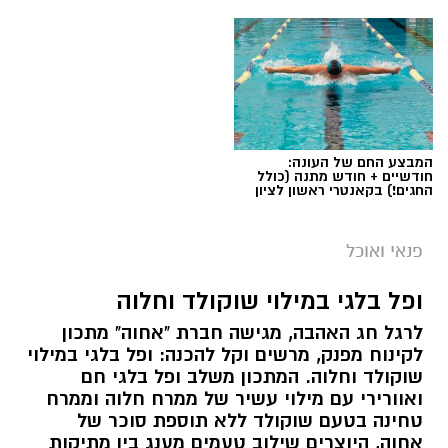
המבצע החם של העונה:
חודשיים + חודש מתנה (כולל
החגים!) בקאנטרי ראשון לציון
ai
מצרכים (ל-2 מנות)
פנאי ואוכל
4 ביצים
ופל בלגי במילוי שוקולד וחלוה
½ פלפל אדום, חתוך לקוביות קטנות
לרגל חג האהבה, מגישה חברת "אחוה" מתכון
½ פלפל צהוב, חתוך לקוביות קטנות
לקינוח מפנק, מרשים וקל להכנה: ופל בלגי במילוי
¼ פלפל ירוק, חתוך לקוביות קטנות
שוקולד וחלוה. המתכון משלב ופל בלגי חם
½ בצל קטן קצוץ דק (לא חובה)
ואוורירי עם מילוי עשיר של ממרח חלוה וממרח
2 כפות פטרוזיליה קצוצה
טחינה בטעם שוקולד ללא תוספת סוכר של
אחוה, היוצרים שילוב טעמים מענג בין מתיקות
2 כפות עירית קצוצה