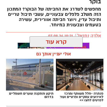
בוקר
מחפשים לשדרג את החביתה של הבוקר? המתכון
הזה משלב פלפלים צבעוניים, עשבי תיבול טריים
ותיבול עדין, ויוצר חביתה אוורירית, עשירה
בטעמים וצבעונית במיוחד.
אלדה נתנאל / 10:21 07.08.26
קרא עוד
אולי יעניין אותך גם
תגים:
חביתת ירק
פנתרה -חלל משותף ומרכז
תיקון והתקנה שערים חשמליים
לאירועים עסקיים ופרטיים ועוד
בדרום
לפרטים לחצו >>