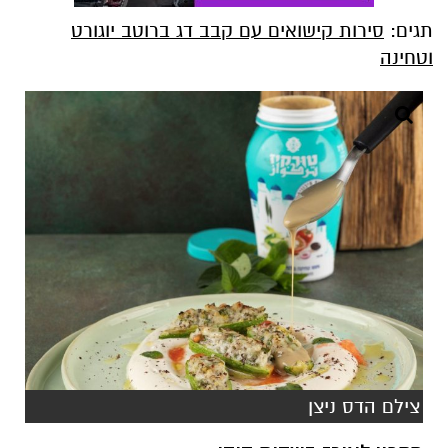
תגים:
סירות קישואים עם קבב דג ברוטב יוגורט
וטחינה
צילם הדס ניצן