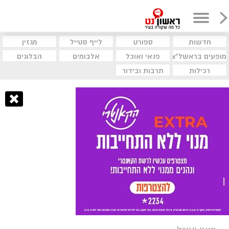
חדשות
ספורט
לייף סטייל
מגזין
מופעים בראשל"צ
פנאי ואוכל
אלבומים
הבלוגים
רכילות
תרבות ובידור