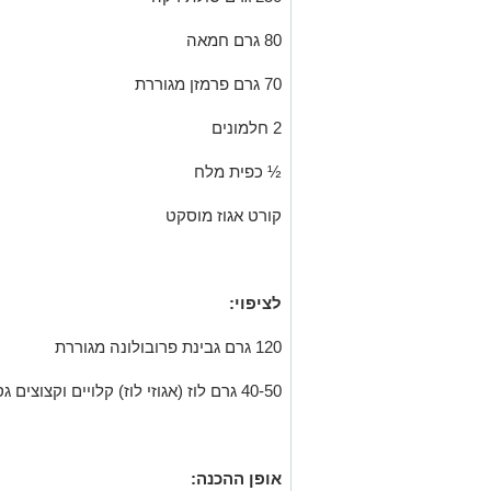
80 גרם חמאה
70 גרם פרמזן מגוררת
2 חלמונים
½
כפית מלח
קורט אגוז מוסקט
לציפוי:
120 גרם גבינת פרובולונה מגוררת
40-50 גרם לוז (אגוזי לוז) קלויים וקצוצים גס / מגורדים
אופן ההכנה: