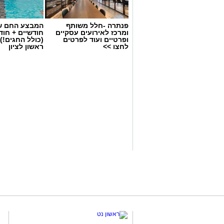
פנתרה -חלל משותף
המבצע החם של
ומרכז לאירועים עסקיים
חודשיים + חו
ופרטיים ועוד לפרטים
(כולל החגים!)
לחצו >>
ראשון לציון
ופל בלגי במילוי שוקולד וחלוה צילום הדס
מצרכים (לכ-4 ופלים גדולים
):
1 ו-1/2 כוסות קמח