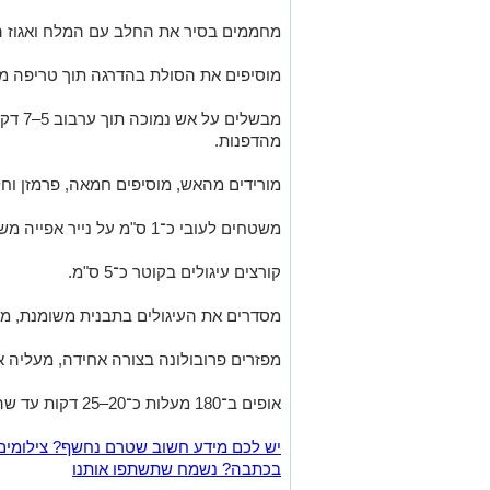
מחממים בסיר את החלב עם המלח ואגוז 
מוסיפים את הסולת בהדרגה תוך טריפה מ
מבשלים
מהדפנות.
מורידים מהאש, מוסיפים חמאה, פרמזן וח
משטחים לעובי כ־1 ס"מ על נייר אפייה משומן. מצננים עד התייצבות.
קורצים עיגולים בקוטר כ־5 ס"מ.
מסדרים את העיגולים בתבנית משומנת, מע
מפזרים פרובולונה בצורה אחידה, מעליה את
אופים ב־180 מעלות כ־20–25 דקות עד שהגבינה נמסה, מבעבעת ומזהיבה.
יש לכם מידע חשוב שטרם נחשף? צילומים
בכתבה? נשמח שתשתפו אותנו