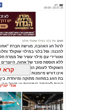
יחצ
26.07.26 / 09:09
תגים:
ופל בלגי במילוי שוקולד וחלוה
לרגל חג האהבה, מגישה חברת "אחוה"
להכנה: ופל בלגי במילוי שוקולד וחלו
ואוורירי עם מילוי עשיר של ממרח ח
ללא תוספת סוכר של אחוה, היוצרים 
השוקולד לעומק הטעם הייחודי של הח
קרא ע
אינו דורש מיומנות מיוחדת ומתאים לכ
בת הזוג במחווה מתוקה ומיוחדת. בין
קינוח לארוחה רומנטית או פינוק זוגי
אולי יעניי
שוקולד וחלוה יהפוך כל רגע לחגיגה 